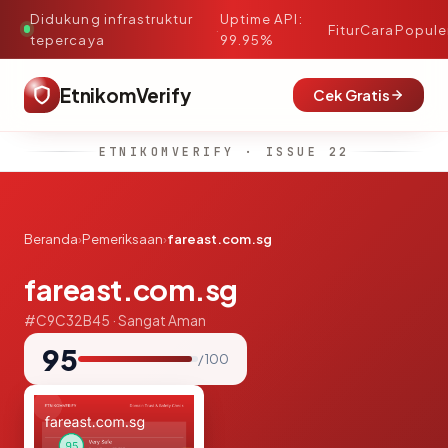
Didukung infrastruktur
Uptime API:
·
Fitur
Cara
Popule
tepercaya
99.95%
EtnikomVerify
Cek Gratis
ETNIKOMVERIFY · ISSUE 22
Beranda
›
Pemeriksaan
›
fareast.com.sg
fareast.com.sg
#C9C32B45 · Sangat Aman
95
/ 100