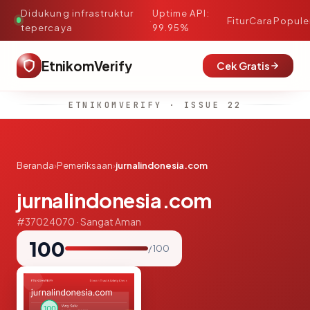
Didukung infrastruktur
Uptime API:
·
Fitur
Cara
Popule
tepercaya
99.95%
EtnikomVerify
Cek Gratis
ETNIKOMVERIFY · ISSUE 22
Beranda
›
Pemeriksaan
›
jurnalindonesia.com
jurnalindonesia.com
#37024070 · Sangat Aman
100
/ 100