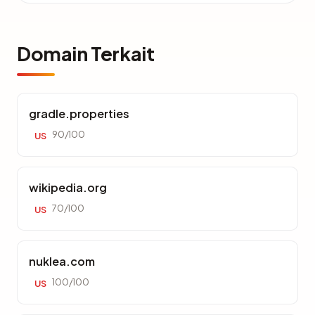
Domain Terkait
gradle.properties
90/100
US
wikipedia.org
70/100
US
nuklea.com
100/100
US