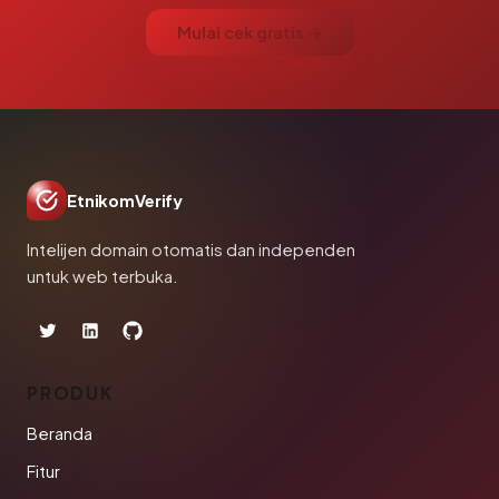
Mulai cek gratis →
EtnikomVerify
Intelijen domain otomatis dan independen
untuk web terbuka.
PRODUK
Beranda
Fitur