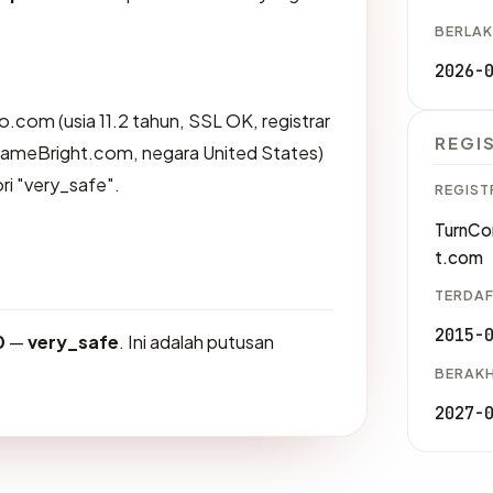
BERLAK
2026-
.com (usia 11.2 tahun, SSL OK, registrar
REGI
meBright.com, negara United States)
ri "very_safe".
REGIST
TurnCo
t.com
TERDAF
2015-
0
—
very_safe
. Ini adalah putusan
BERAKH
2027-