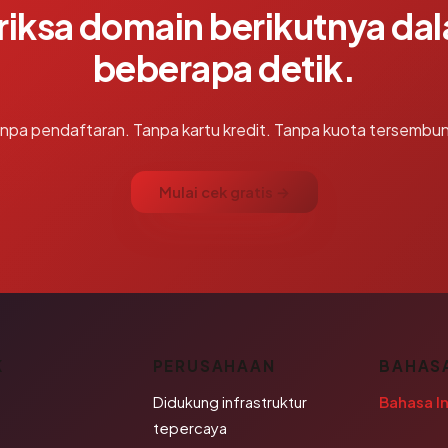
riksa domain berikutnya da
beberapa detik.
npa pendaftaran. Tanpa kartu kredit. Tanpa kuota tersembun
Mulai cek gratis →
K
PERUSAHAAN
BAHAS
Didukung infrastruktur
Bahasa I
tepercaya