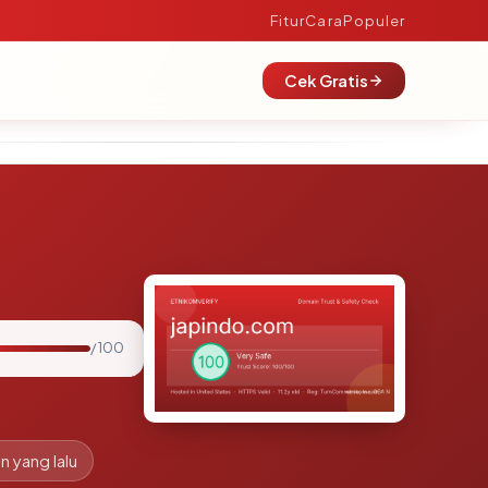
Fitur
Cara
Populer
Cek Gratis
/ 100
n yang lalu