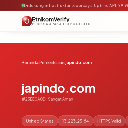
Didukung infrastruktur tepercaya
·
Uptime API: 99.
EtnikomVerify
PERIKSA APAKAH SEBUAH SITUS AMAN, TEPERCAYA, DAN TERVERIFIKASI DALAM HITUNGAN DETIK.
Beranda
›
Pemeriksaan
›
japindo.com
japindo.com
#23EE0A0D · Sangat Aman
United States
13.223.25.84
HTTPS Valid