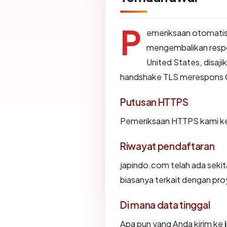
P
emeriksaan otomatis
mengembalikan resp
United States, disaj
handshake TLS merespons 
Putusan HTTPS
Pemeriksaan HTTPS kami ke
Riwayat pendaftaran
japindo.com telah ada sekit
biasanya terkait dengan pr
Di mana data tinggal
Apa pun yang Anda kirim ke