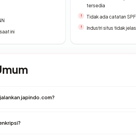
tersedia
Tidak ada catatan SP
ANN
Industri situs tidak jelas
saat ini
 Umum
jalankan japindo.com?
nkripsi?