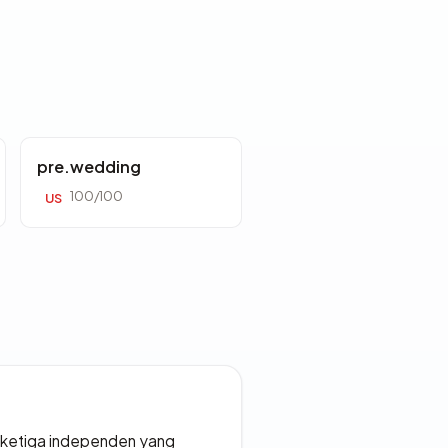
pre.wedding
100/100
US
k ketiga independen yang