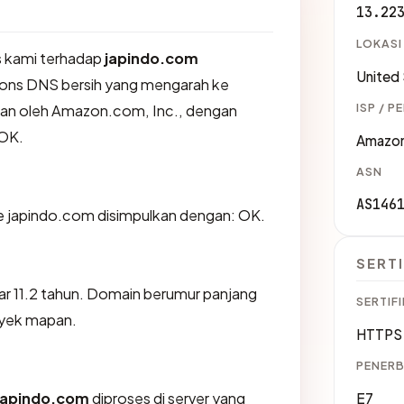
13.22
LOKASI
 kami terhadap
japindo.com
United
ons DNS bersih yang mengarah ke
ISP / P
ikan oleh Amazon.com, Inc., dengan
OK.
Amazon
ASN
AS146
 japindo.com disimpulkan dengan: OK.
SERTI
ar 11.2 tahun. Domain berumur panjang
SERTIFI
oyek mapan.
HTTPS 
PENERB
japindo.com
diproses di server yang
E7