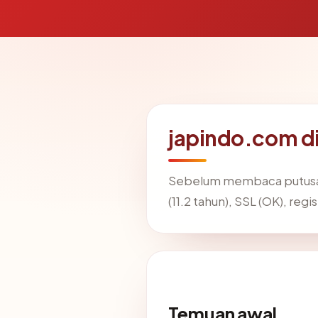
japindo.com d
Sebelum membaca putusan
(11.2 tahun), SSL (OK), r
Temuan awal