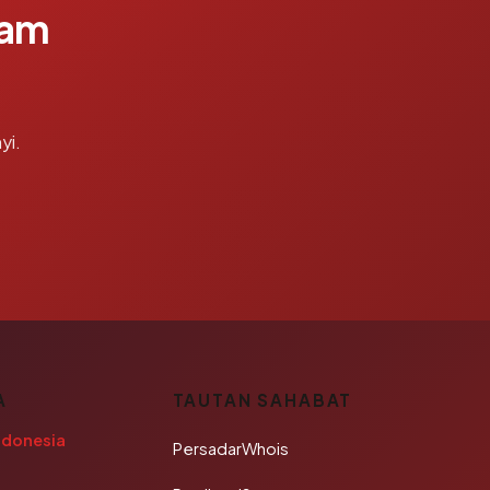
lam
yi.
A
TAUTAN SAHABAT
ndonesia
PersadarWhois