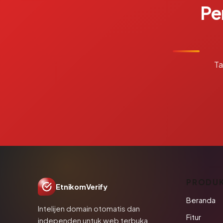
Pe
Ta
PRODU
EtnikomVerify
Beranda
Intelijen domain otomatis dan
Fitur
independen untuk web terbuka.