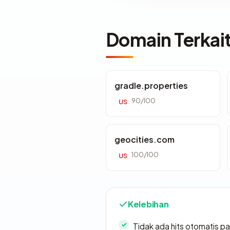
Domain Terkai
gradle.properties
90/100
US
geocities.com
100/100
US
Kelebihan
Tidak ada hits otomatis pa