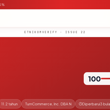
95%
ETNIKOMVERIFY · ISSUE 22
100
11.2 tahun
TurnCommerce, Inc. DBA N
Diperbarui
3 bula