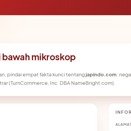
i bawah mikroskop
, pindai empat fakta kunci tentang
japindo.com
: nega
egistrar (TurnCommerce, Inc. DBA NameBright.com).
INFO
ALAMAT