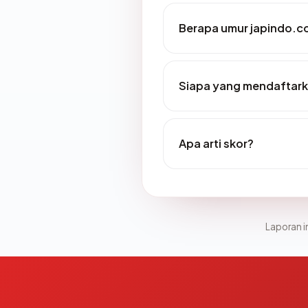
Berapa umur japindo.
Siapa yang mendaftark
Apa arti skor?
Laporan in