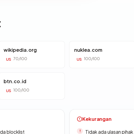
t
wikipedia.org
nuklea.com
70/100
100/100
US
US
btn.co.id
100/100
US
Kekurangan
da blocklist
Tidak ada ulasan piha