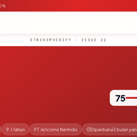
95%
ETNIKOMVERIFY · ISSUE 22
75
9.1 tahun
PT Jetcoms Netindo
Diperbarui
3 bulan yan