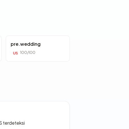
pre.wedding
100/100
US
S terdeteksi