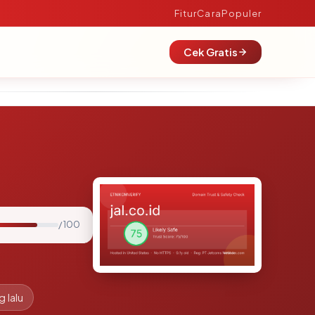
Fitur
Cara
Populer
Cek Gratis
/ 100
g lalu