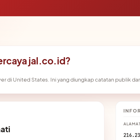
rcaya jal.co.id?
r di United States. Ini yang diungkap catatan publik dan 
INFO
ALAMAT
ati
216.2