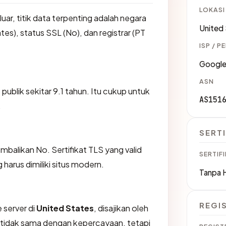
LOKASI
 luar, titik data terpenting adalah negara
United
tes), status SSL (No), dan registrar (PT
ISP / P
Google
ASN
S publik sekitar 9.1 tahun. Itu cukup untuk
AS151
.
SERTI
likan No. Sertifikat TLS yang valid
SERTIFI
harus dimiliki situs modern.
Tanpa 
REGI
 server di
United States
, disajikan oleh
 tidak sama dengan kepercayaan, tetapi