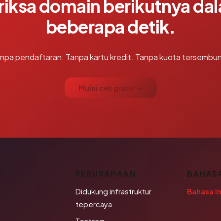
riksa domain berikutnya da
beberapa detik.
npa pendaftaran. Tanpa kartu kredit. Tanpa kuota tersembun
Mulai cek gratis →
K
PERUSAHAAN
BAHAS
Didukung infrastruktur
Bahasa I
tepercaya