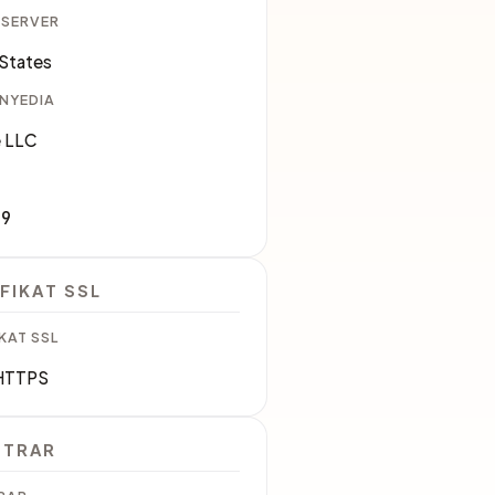
 SERVER
 States
ENYEDIA
 LLC
69
FIKAT SSL
KAT SSL
HTTPS
STRAR