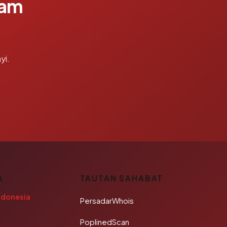
lam
yi.
A
TAUTAN SAHABAT
ndonesia
PersadarWhois
PoplinedScan