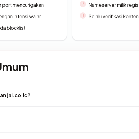
n port mencurigakan
Nameserver milik regi
engan latensi wajar
Selalu verifikasi kont
da blocklist
 Umum
n jal.co.id?