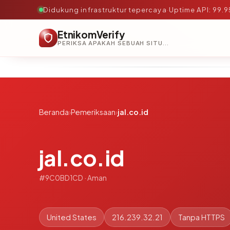
Didukung infrastruktur tepercaya
·
Uptime API: 99.
EtnikomVerify
PERIKSA APAKAH SEBUAH SITUS AMAN, TEPERCAYA, DAN TERVERIFIKASI DALAM HITUNGAN DETIK.
Beranda
›
Pemeriksaan
›
jal.co.id
jal.co.id
#9C0BD1CD · Aman
United States
216.239.32.21
Tanpa HTTPS