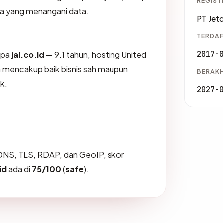
REGIST
na yang menangani data.
PT Jet
g
TERDAF
2017-
upa
jal.co.id
— 9.1 tahun, hosting United
a mencakup baik bisnis sah maupun
BERAKH
k.
2027-
DNS, TLS, RDAP, dan GeoIP, skor
id
ada di
75/100
(
safe
).