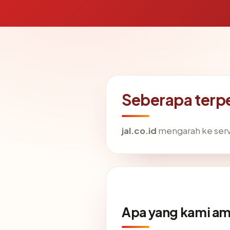
Seberapa terpe
jal.co.id
mengarah ke serve
Apa yang kami am