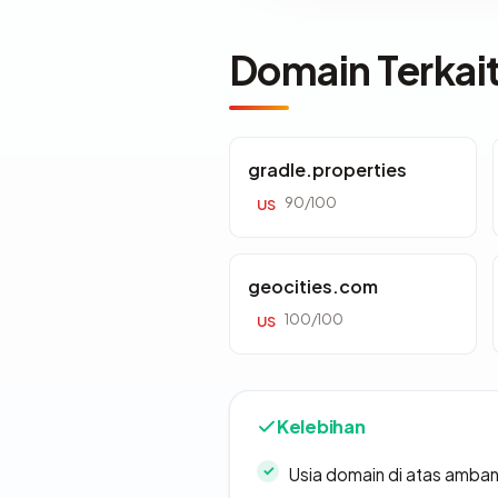
Domain Terkai
gradle.properties
90/100
US
geocities.com
100/100
US
Kelebihan
Usia domain di atas amban