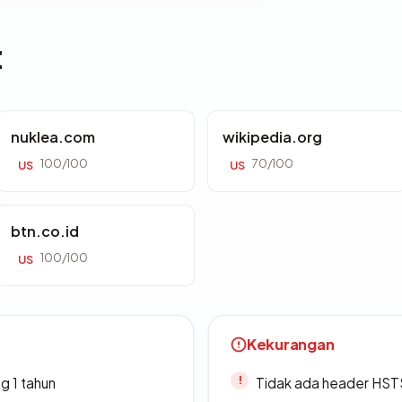
t
nuklea.com
wikipedia.org
100/100
70/100
US
US
btn.co.id
100/100
US
Kekurangan
g 1 tahun
Tidak ada header HST