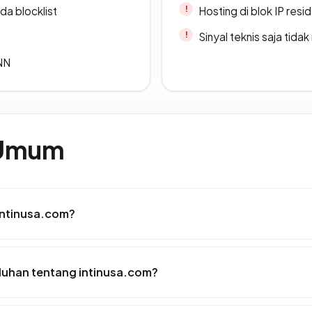
da blocklist
Hosting di blok IP resi
Sinyal teknis saja tid
ANN
 Umum
intinusa.com?
luhan tentang intinusa.com?