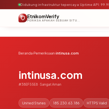
Didukung infrastruktur tepercaya
·
Uptime API: 99.
EtnikomVerify
PERIKSA APAKAH SEBUAH SITUS AMAN, TEPERCAYA, DAN TERVERIFIKASI DALAM HITUNGAN DETIK.
Beranda
›
Pemeriksaan
›
intinusa.com
intinusa.com
#38EF55E8 · Sangat Aman
United States
185.230.63.186
HTTPS Valid