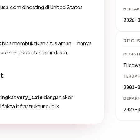
tinusa.com dihosting di United States
BERLAK
2026-
REGI
dak bisa membuktikan situs aman — hanya
us mengikuti standar industri.
REGIST
Tucows
t
TERDAF
2001-
eringkat
very_safe
dengan skor
BERAKH
 fakta infrastruktur publik.
2027-