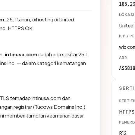
185.2
LOKASI
om
: 25.1 tahun, dihosting di United
United
 inc, HTTPS OK.
ISP / P
wix com
an,
intinusa.com
sudah ada sekitar 25.1
ASN
ins Inc. — dalam kategori kematangan
AS581
SERTI
TLS terhadap intinusa.com dan
SERTIFI
gan registrar (Tucows Domains Inc.)
HTTPS 
 ini memberi tampilan keamanan dasar.
PENERB
R12