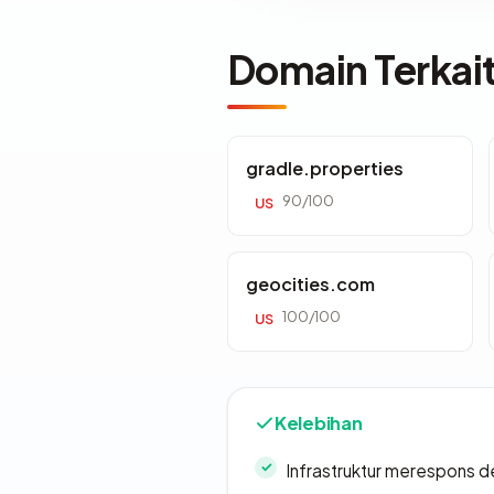
Domain Terkai
gradle.properties
90/100
US
geocities.com
100/100
US
Kelebihan
Infrastruktur merespons d