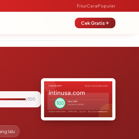
Fitur
Cara
Populer
Cek Gratis
/ 100
ang lalu