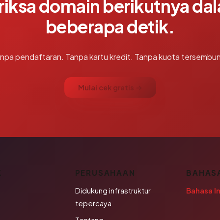
riksa domain berikutnya da
beberapa detik.
npa pendaftaran. Tanpa kartu kredit. Tanpa kuota tersembun
Mulai cek gratis →
K
PERUSAHAAN
BAHAS
Didukung infrastruktur
Bahasa I
tepercaya