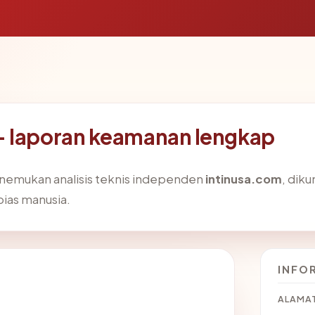
— laporan keamanan lengkap
enemukan analisis teknis independen
intinusa.com
, dik
bias manusia.
INFO
ALAMAT