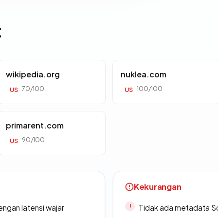
t
wikipedia.org
nuklea.com
70/100
100/100
US
US
primarent.com
90/100
US
Kekurangan
engan latensi wajar
Tidak ada metadata S