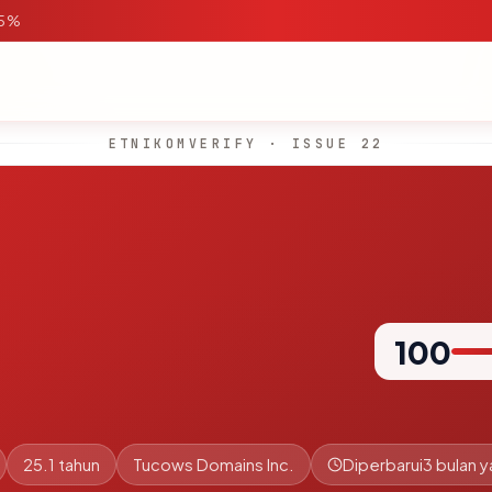
95%
ETNIKOMVERIFY · ISSUE 22
100
25.1 tahun
Tucows Domains Inc.
Diperbarui
3 bulan y