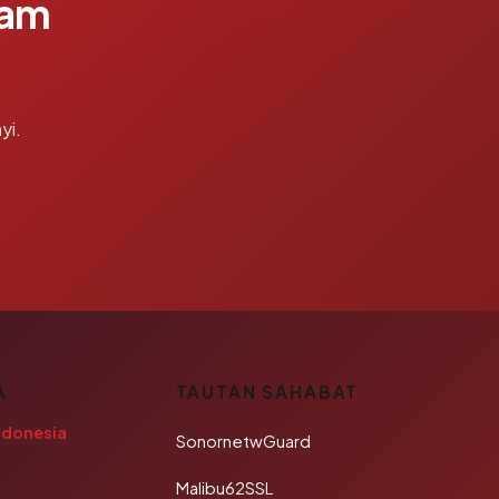
lam
yi.
A
TAUTAN SAHABAT
ndonesia
SonornetwGuard
Malibu62SSL