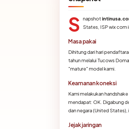
S
napshot
intinusa.c
States, ISP wix com
Masa pakai
Dihitung dari hari pendaftar
tahun melalui Tucows Doma
"mature" model kami.
Keamanan koneksi
Kami melakukan handshake 
mendapat: OK. Digabung den
dan negara (United States),
Jejak jaringan