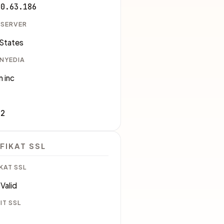
30.63.186
 SERVER
 States
ENYEDIA
 inc
82
FIKAT SSL
KAT SSL
Valid
IT SSL