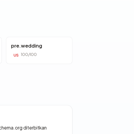
pre.wedding
100/100
US
chema.org diterbitkan