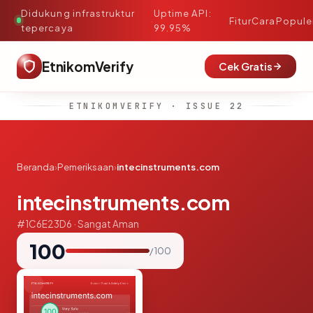
Didukung infrastruktur
Uptime API:
·
Fitur
Cara
Popule
tepercaya
99.95%
EtnikomVerify
Cek Gratis
ETNIKOMVERIFY · ISSUE 22
Beranda
›
Pemeriksaan
›
intecinstruments.com
intecinstruments.com
#1C6E23D6 · Sangat Aman
100
/ 100