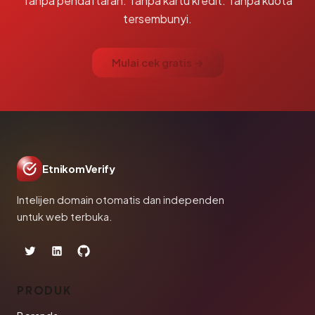
Tanpa pendaftaran. Tanpa kartu kredit. Tanpa kuota
tersembunyi.
Mulai cek gratis →
EtnikomVerify
Intelijen domain otomatis dan independen
untuk web terbuka.
PRODUK