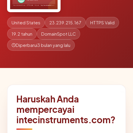
United States
23.239.215.167
HTTPS Valid
19.2 tahun
DomainSpot LLC
Diperbarui
3 bulan yang lalu
Haruskah Anda
mempercayai
intecinstruments.com?