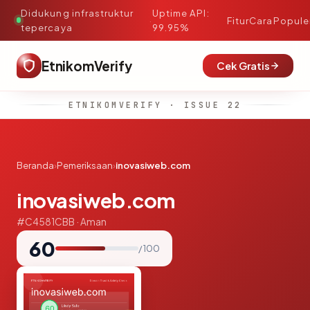
Didukung infrastruktur
Uptime API:
·
Fitur
Cara
Popule
tepercaya
99.95%
EtnikomVerify
Cek Gratis
ETNIKOMVERIFY · ISSUE 22
Beranda
›
Pemeriksaan
›
inovasiweb.com
inovasiweb.com
#C4581CBB · Aman
60
/ 100