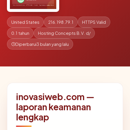
United States
216.198.79.1
HTTPS Valid
0.1 tahun
Hosting Concepts B.V. d/
Diperbarui
3 bulan yang lalu
inovasiweb.com —
laporan keamanan
lengkap