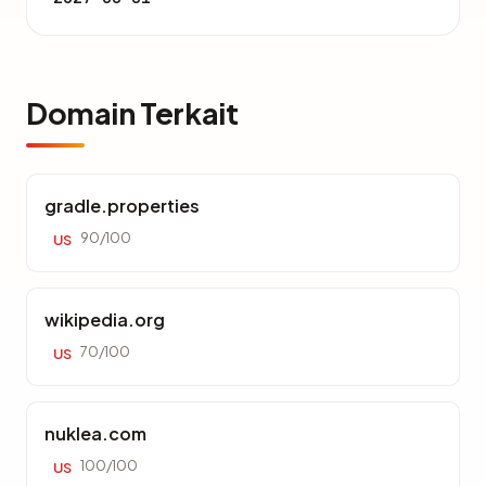
Domain Terkait
gradle.properties
90/100
US
wikipedia.org
70/100
US
nuklea.com
100/100
US