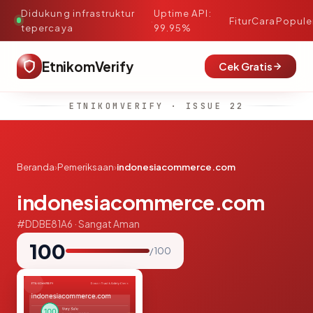
Didukung infrastruktur
Uptime API:
·
Fitur
Cara
Popule
tepercaya
99.95%
EtnikomVerify
Cek Gratis
ETNIKOMVERIFY · ISSUE 22
Beranda
›
Pemeriksaan
›
indonesiacommerce.com
indonesiacommerce.com
#DDBE81A6 · Sangat Aman
100
/ 100