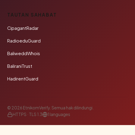
TAUTAN SAHABAT
CipagantRadar
RadioeduGuard
BaliweddWhois
BaliraniTrust
HadirentGuard
© 2026 EtnikomVerify. Semua hak dilindungi.
HTTPS · TLS 1.3
1 languages