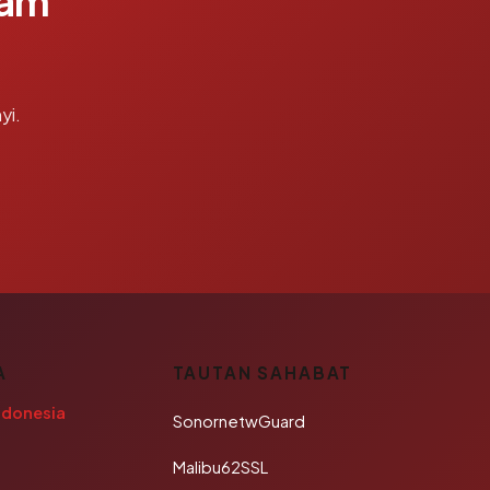
lam
yi.
A
TAUTAN SAHABAT
ndonesia
SonornetwGuard
Malibu62SSL