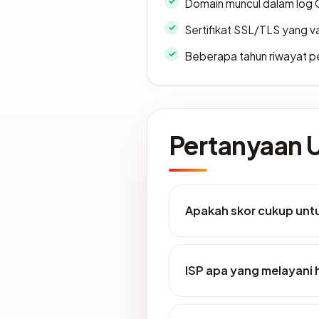
Domain muncul dalam log 
Sertifikat SSL/TLS yang va
Beberapa tahun riwayat p
Pertanyaan
Apakah skor cukup un
ISP apa yang melayani 