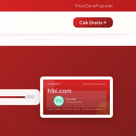
Fitur
Cara
Populer
Cek Gratis
/ 100