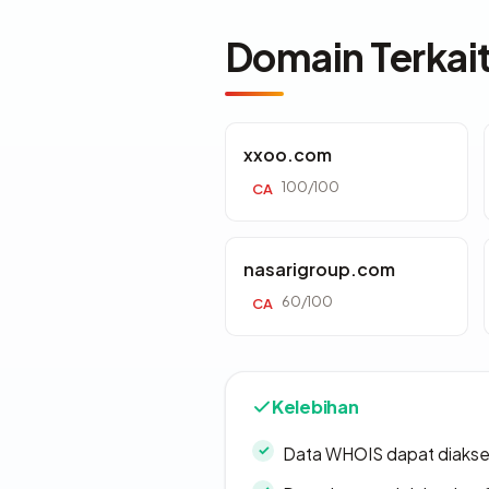
Domain Terkai
xxoo.com
100/100
CA
nasarigroup.com
60/100
CA
Kelebihan
Data WHOIS dapat diaks