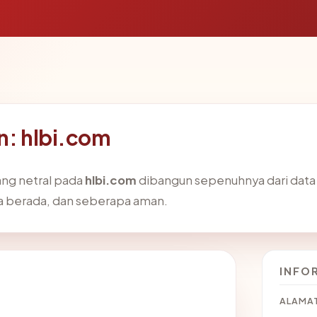
in: hlbi.com
ang netral pada
hlbi.com
dibangun sepenuhnya dari data 
ia berada, dan seberapa aman.
INFO
ALAMAT