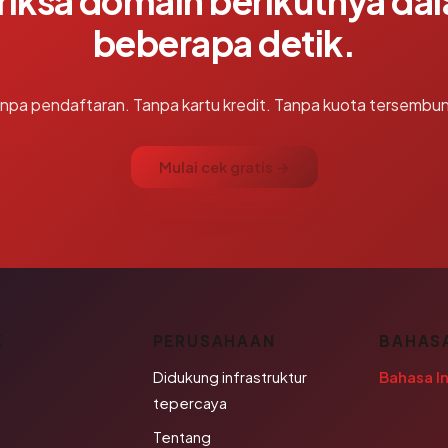
riksa domain berikutnya da
beberapa detik.
npa pendaftaran. Tanpa kartu kredit. Tanpa kuota tersembun
Mulai cek gratis →
K
PERUSAHAAN
BAHAS
Didukung infrastruktur
Bahasa I
tepercaya
Tentang