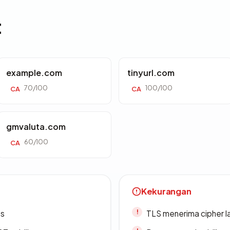
t
example.com
tinyurl.com
70/100
100/100
CA
CA
gmvaluta.com
60/100
CA
Kekurangan
es
TLS menerima cipher 