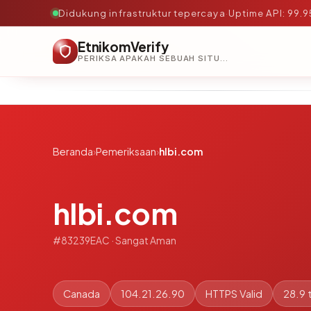
Didukung infrastruktur tepercaya
·
Uptime API: 99.
EtnikomVerify
PERIKSA APAKAH SEBUAH SITUS AMAN, TEPERCAYA, DAN TERVERIFIKASI DALAM HITUNGAN DETIK.
Beranda
›
Pemeriksaan
›
hlbi.com
hlbi.com
#83239EAC · Sangat Aman
Canada
104.21.26.90
HTTPS Valid
28.9 