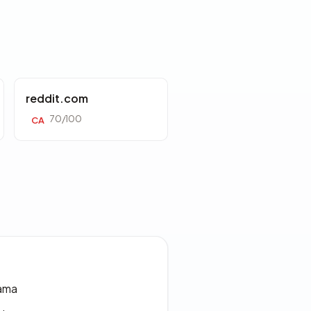
reddit.com
70/100
CA
lama