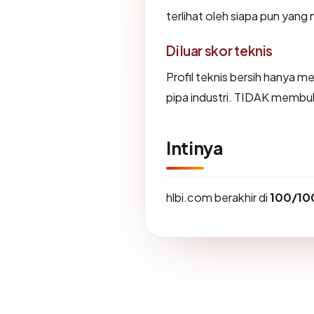
terlihat oleh siapa pun yang
Di luar skor teknis
Profil teknis bersih hanya 
pipa industri. TIDAK membuk
Intinya
hlbi.com berakhir di
100/10