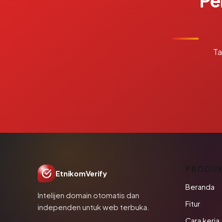
Pe
Ta
PRODU
EtnikomVerify
Beranda
Intelijen domain otomatis dan
Fitur
independen untuk web terbuka.
Cara kerja