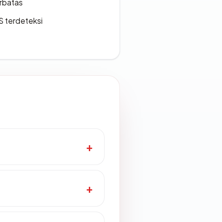
erbatas
S terdeteksi