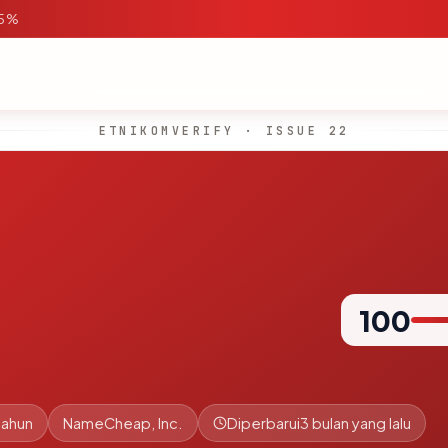
95%
ETNIKOMVERIFY · ISSUE 22
100
tahun
NameCheap, Inc.
Diperbarui
3 bulan yang lalu