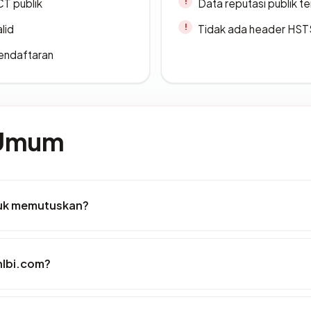
CT publik
Data reputasi publik t
lid
Tidak ada header HST
endaftaran
 Umum
tuk memutuskan?
hlbi.com?