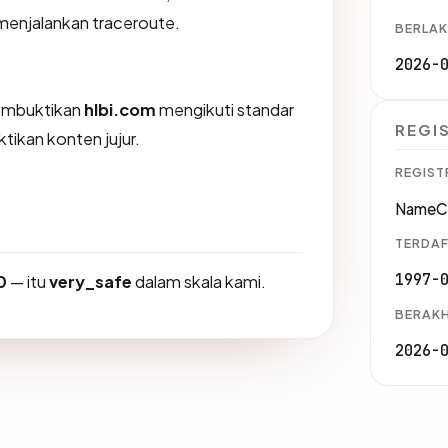
 menjalankan traceroute.
BERLAK
2026-
membuktikan
hlbi.com
mengikuti standar
REGI
tikan konten jujur.
REGIST
NameCh
TERDAF
1997-
0
— itu
very_safe
dalam skala kami.
BERAKH
2026-