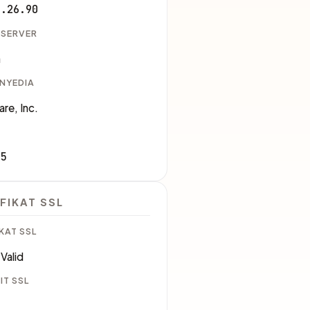
1.26.90
 SERVER
a
ENYEDIA
are, Inc.
35
FIKAT SSL
KAT SSL
Valid
IT SSL