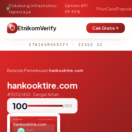
Didukung infrastruktur
Uptime API:
·
Fitur
Cara
Popule
tepercaya
99.95%
EtnikomVerify
Cek Gratis
ETNIKOMVERIFY · ISSUE 22
Beranda
›
Pemeriksaan
›
hankooktire.com
hankooktire.com
#32021455 · Sangat Aman
100
/ 100