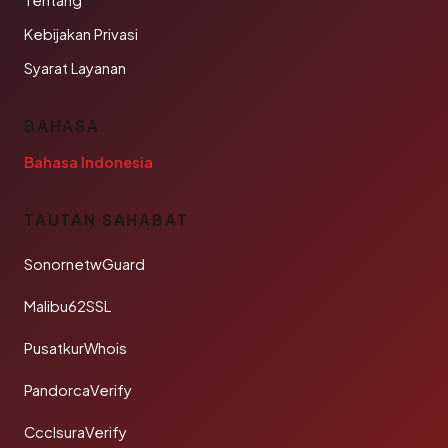
Tentang
Kebijakan Privasi
Syarat Layanan
BAHASA
Bahasa Indonesia
TAUTAN SAHABAT
SonornetwGuard
Malibu62SSL
PusatkurWhois
PandorcaVerify
CcclsuraVerify