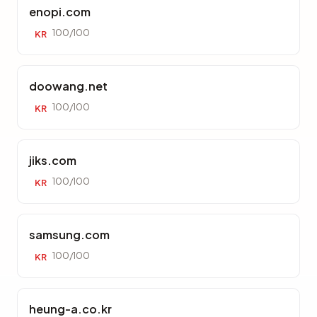
enopi.com
100/100
KR
doowang.net
100/100
KR
jiks.com
100/100
KR
samsung.com
100/100
KR
heung-a.co.kr