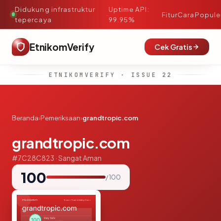
Didukung infrastruktur
Uptime API:
·
Fitur
Cara
Popule
tepercaya
99.95%
EtnikomVerify
Cek Gratis
ETNIKOMVERIFY · ISSUE 22
Beranda
›
Pemeriksaan
›
grandtropic.com
grandtropic.com
#7C28C823 · Sangat Aman
100
/ 100