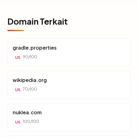
Domain Terkait
gradle.properties
90/100
US
wikipedia.org
70/100
US
nuklea.com
100/100
US