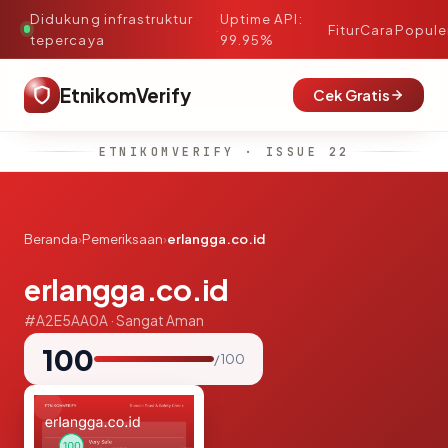
Didukung infrastruktur
Uptime API:
·
Fitur
Cara
Popule
tepercaya
99.95%
EtnikomVerify
Cek Gratis
ETNIKOMVERIFY · ISSUE 22
Beranda
›
Pemeriksaan
›
erlangga.co.id
erlangga.co.id
#A2E5AA0A · Sangat Aman
100
/ 100