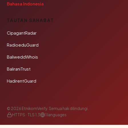
Bahasa Indonesia
TAUTAN SAHABAT
CipagantRadar
RadioeduGuard
BaliweddWhois
BaliraniTrust
HadirentGuard
© 2026 EtnikomVerify. Semua hak dilindungi.
HTTPS · TLS 1.3
1 languages