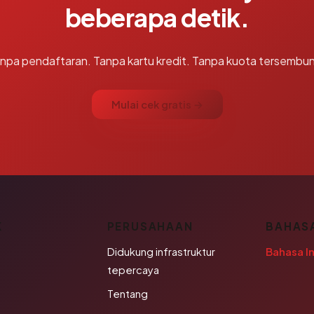
beberapa detik.
npa pendaftaran. Tanpa kartu kredit. Tanpa kuota tersembun
Mulai cek gratis →
K
PERUSAHAAN
BAHAS
Didukung infrastruktur
Bahasa I
tepercaya
Tentang