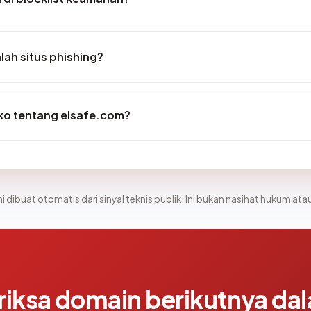
ah situs phishing?
iko tentang elsafe.com?
i dibuat otomatis dari sinyal teknis publik. Ini bukan nasihat hukum atau
riksa domain berikutnya da