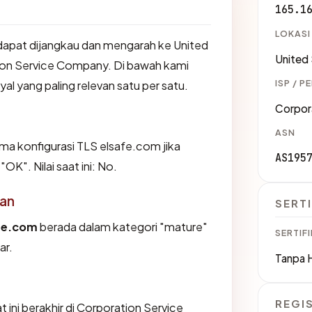
165.1
LOKASI
apat dijangkau dan mengarah ke United
United
ion Service Company. Di bawah kami
ISP / P
yal yang paling relevan satu per satu.
Corpor
ASN
 konfigurasi TLS elsafe.com jika
AS195
K". Nilai saat ini: No.
an
SERTI
fe.com
berada dalam kategori "mature"
SERTIFI
ar.
Tanpa 
REGI
t ini berakhir di Corporation Service