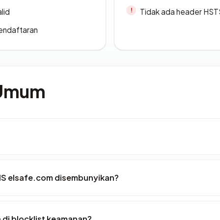
lid
Tidak ada header HST
endaftaran
 Umum
IS elsafe.com disembunyikan?
di blocklist keamanan?