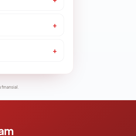
 finansial.
lam