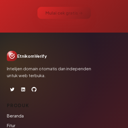
Mulai cek gratis →
EtnikomVerify
Intelijen domain otomatis dan independen
untuk web terbuka.
PRODUK
Beranda
Fitur