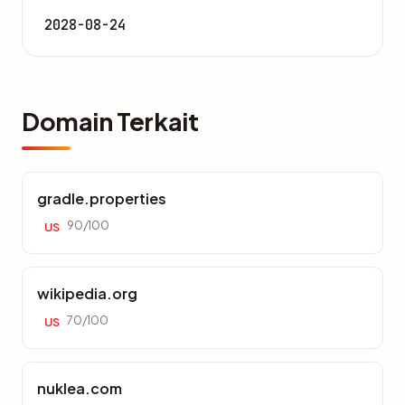
2028-08-24
Domain Terkait
gradle.properties
90/100
US
wikipedia.org
70/100
US
nuklea.com