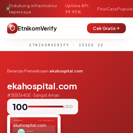
Didukung infrastruktur
Uptime API:
·
Fitur
Cara
Popule
tepercaya
99.95%
EtnikomVerify
Cek Gratis
ETNIKOMVERIFY · ISSUE 22
Beranda
›
Pemeriksaan
›
ekahospital.com
ekahospital.com
#3EB3640E · Sangat Aman
100
/ 100