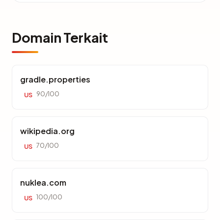
Domain Terkait
gradle.properties
90/100
US
wikipedia.org
70/100
US
nuklea.com
100/100
US