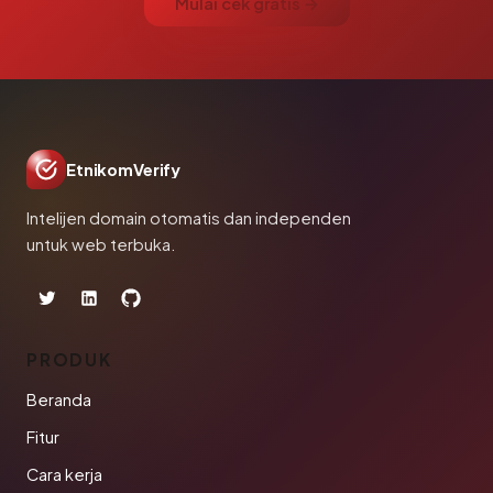
Mulai cek gratis →
EtnikomVerify
Intelijen domain otomatis dan independen
untuk web terbuka.
PRODUK
Beranda
Fitur
Cara kerja