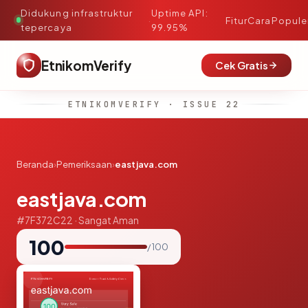
Didukung infrastruktur
Uptime API:
·
Fitur
Cara
Popule
tepercaya
99.95%
EtnikomVerify
Cek Gratis
ETNIKOMVERIFY · ISSUE 22
Beranda
›
Pemeriksaan
›
eastjava.com
eastjava.com
#7F372C22 · Sangat Aman
100
/ 100