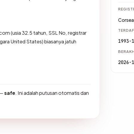
REGIST
Corsea
TERDAF
com (usia 32.5 tahun, SSL No, registrar
1993-
ara United States) biasanya jatuh
BERAKH
2026-
—
safe
. Ini adalah putusan otomatis dan