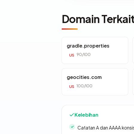
Domain Terkai
gradle.properties
90/100
US
geocities.com
100/100
US
Kelebihan
Catatan A dan AAAA konsi