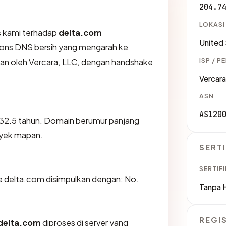
204.7
LOKASI
 kami terhadap
delta.com
United
ons DNS bersih yang mengarah ke
ISP / P
ikan oleh Vercara, LLC, dengan handshake
Vercar
ASN
AS120
r 32.5 tahun. Domain berumur panjang
oyek mapan.
SERTI
SERTIFI
 delta.com disimpulkan dengan: No.
Tanpa 
REGI
delta.com
diproses di server yang