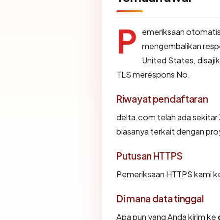
P
emeriksaan otomatis
mengembalikan resp
United States, disaj
TLS merespons No.
Riwayat pendaftaran
delta.com telah ada sekita
biasanya terkait dengan pr
Putusan HTTPS
Pemeriksaan HTTPS kami ke
Di mana data tinggal
Apa pun yang Anda kirim ke