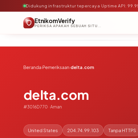
Didukung infrastruktur tepercaya
·
Uptime API: 99.
EtnikomVerify
PERIKSA APAKAH SEBUAH SITUS AMAN, TEPERCAYA, DAN TERVERIFIKASI DALAM HITUNGAN DETIK.
Beranda
›
Pemeriksaan
›
delta.com
delta.com
#3016D770 · Aman
United States
204.74.99.103
Tanpa HTTPS