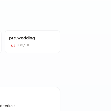
pre.wedding
100/100
US
t terkait