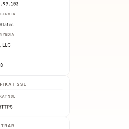
4.99.103
 SERVER
 States
ENYEDIA
a, LLC
08
FIKAT SSL
KAT SSL
HTTPS
STRAR