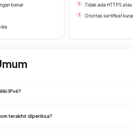
ngan benar
Tidak ada HTTPS atau s
Otoritas sertifikat ku
edia
 Umum
iki IPv6?
com terakhir diperiksa?