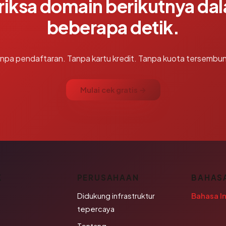
riksa domain berikutnya da
beberapa detik.
npa pendaftaran. Tanpa kartu kredit. Tanpa kuota tersembun
Mulai cek gratis →
K
PERUSAHAAN
BAHAS
Didukung infrastruktur
Bahasa I
tepercaya