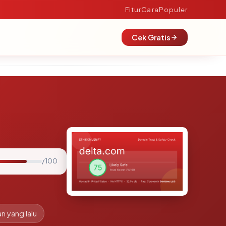
Fitur
Cara
Populer
Cek Gratis
/ 100
an yang lalu