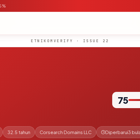
95%
ETNIKOMVERIFY · ISSUE 22
75
32.5 tahun
Corsearch Domains LLC
Diperbarui
3 bul