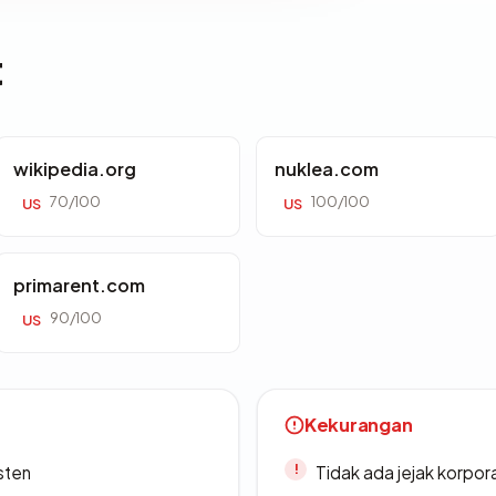
t
wikipedia.org
nuklea.com
70/100
100/100
US
US
primarent.com
90/100
US
Kekurangan
sten
Tidak ada jejak korpora