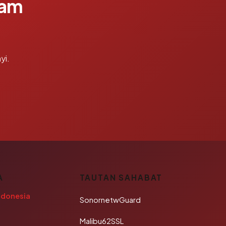
lam
yi.
A
TAUTAN SAHABAT
ndonesia
SonornetwGuard
Malibu62SSL