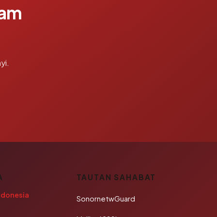
lam
yi.
A
TAUTAN SAHABAT
ndonesia
SonornetwGuard