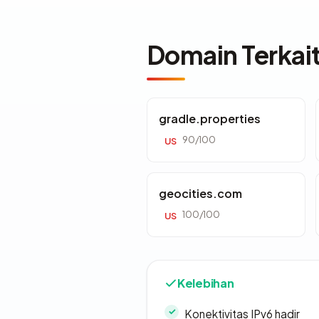
Domain Terkai
gradle.properties
90/100
US
geocities.com
100/100
US
Kelebihan
Konektivitas IPv6 hadir