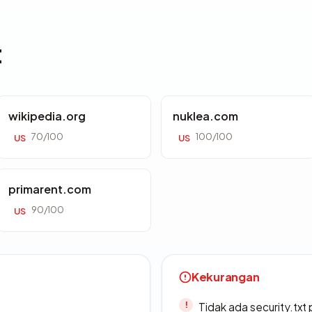
t
wikipedia.org
nuklea.com
70/100
100/100
US
US
primarent.com
90/100
US
Kekurangan
Tidak ada security.txt 