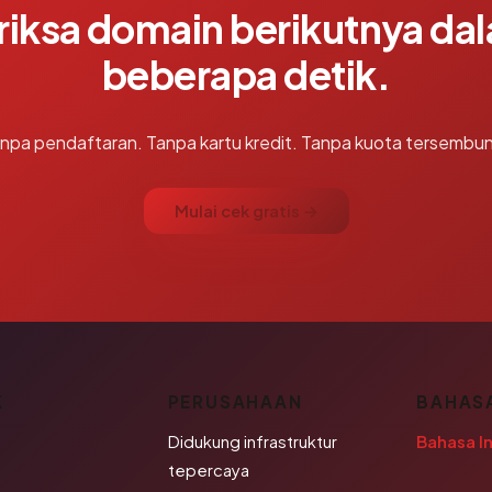
riksa domain berikutnya da
beberapa detik.
npa pendaftaran. Tanpa kartu kredit. Tanpa kuota tersembun
Mulai cek gratis →
K
PERUSAHAAN
BAHAS
Didukung infrastruktur
Bahasa I
tepercaya