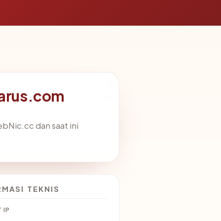
marus.com
Nic.cc dan saat ini
RMASI TEKNIS
 IP