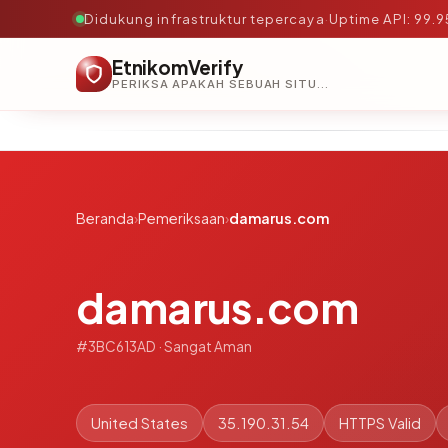
Didukung infrastruktur tepercaya
·
Uptime API: 99.
EtnikomVerify
PERIKSA APAKAH SEBUAH SITUS AMAN, TEPERCAYA, DAN TERVERIFIKASI DALAM HITUNGAN DETIK.
Beranda
›
Pemeriksaan
›
damarus.com
damarus.com
#3BC613AD · Sangat Aman
United States
35.190.31.54
HTTPS Valid