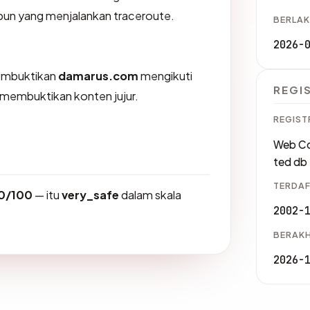
a pun yang menjalankan traceroute.
BERLAK
2026-
membuktikan
damarus.com
mengikuti
REGI
K membuktikan konten jujur.
REGIST
Web Co
ted db
TERDAF
0/100
— itu
very_safe
dalam skala
2002-
BERAKH
2026-