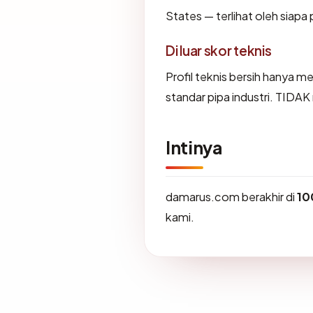
States — terlihat oleh siap
Di luar skor teknis
Profil teknis bersih hanya 
standar pipa industri. TIDA
Intinya
damarus.com berakhir di
10
kami.