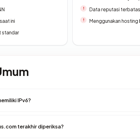
ANN
Data reputasi terbata
saat ini
Menggunakan hosting 
t standar
 Umum
miliki IPv6?
s.com terakhir diperiksa?