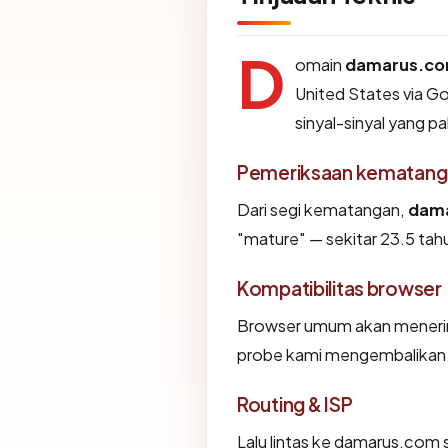
D
omain
damarus.c
United States via G
sinyal-sinyal yang pa
Pemeriksaan kematang
Dari segi kematangan,
dam
"mature" — sekitar 23.5 tahu
Kompatibilitas browser
Browser umum akan menerim
probe kami mengembalikan "O
Routing & ISP
Lalu lintas ke damarus.com s