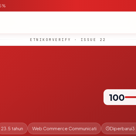
95%
ETNIKOMVERIFY · ISSUE 22
100
23.5 tahun
Web Commerce Communicati
Diperbarui
3