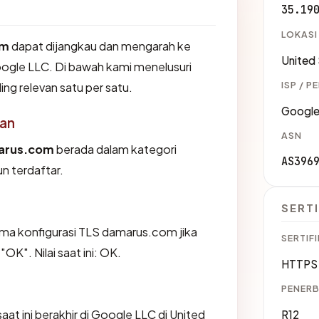
35.19
LOKASI
om
dapat dijangkau dan mengarah ke
United
oogle LLC. Di bawah kami menelusuri
ISP / P
ling relevan satu per satu.
Google
an
ASN
arus.com
berada dalam kategori
AS396
n terdaftar.
SERTI
a konfigurasi TLS damarus.com jika
SERTIFI
K". Nilai saat ini: OK.
HTTPS 
PENERB
aat ini berakhir di Google LLC di United
R12