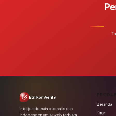
Pe
Ta
PRODU
EtnikomVerify
Beranda
Intelijen domain otomatis dan
Fitur
independen untuk web terbuka.