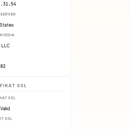
0.31.54
 SERVER
 States
ENYEDIA
 LLC
982
FIKAT SSL
KAT SSL
Valid
IT SSL