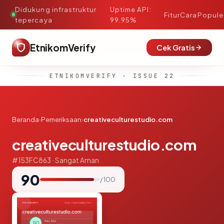
Didukung infrastruktur
Uptime API:
·
Fitur
Cara
Popule
tepercaya
99.95%
EtnikomVerify
Cek Gratis
ETNIKOMVERIFY · ISSUE 22
Beranda
›
Pemeriksaan
›
creativeculturestudio.com
creativeculturestudio.com
#153FC863 · Sangat Aman
90
/ 100