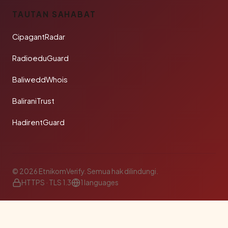
TAUTAN SAHABAT
CipagantRadar
RadioeduGuard
BaliweddWhois
BaliraniTrust
HadirentGuard
© 2026 EtnikomVerify. Semua hak dilindungi.
HTTPS · TLS 1.3
1 languages