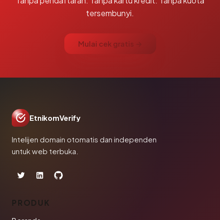
Tanpa pendaftaran. Tanpa kartu kredit. Tanpa kuota
tersembunyi.
Mulai cek gratis →
EtnikomVerify
Intelijen domain otomatis dan independen
untuk web terbuka.
PRODUK