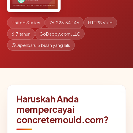
United States
76.223.54.146
HTTPS Valid
6.7 tahun
GoDaddy.com, LLC
Diperbarui
3 bulan yang lalu
Haruskah Anda
mempercayai
concretemould.com?