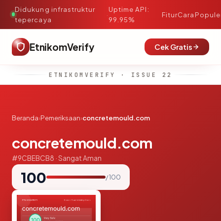
Didukung infrastruktur
Uptime API:
·
Fitur
Cara
Popule
tepercaya
99.95%
EtnikomVerify
Cek Gratis
ETNIKOMVERIFY · ISSUE 22
Beranda
›
Pemeriksaan
›
concretemould.com
concretemould.com
#9CBEBCB8 · Sangat Aman
100
/ 100