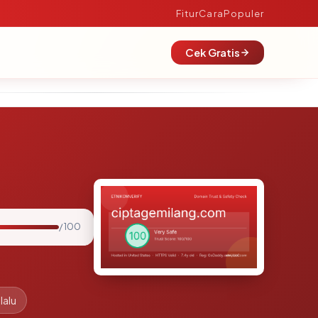
Fitur
Cara
Populer
Cek Gratis
/ 100
lalu