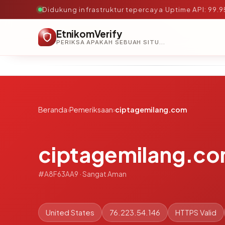
Didukung infrastruktur tepercaya
·
Uptime API: 99.
EtnikomVerify
PERIKSA APAKAH SEBUAH SITUS AMAN, TEPERCAYA, DAN TERVERIFIKASI DALAM HITUNGAN DETIK.
Beranda
›
Pemeriksaan
›
ciptagemilang.com
ciptagemilang.c
#A8F63AA9 · Sangat Aman
United States
76.223.54.146
HTTPS Valid