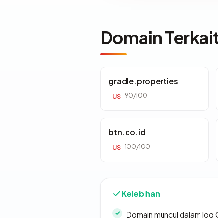
Domain Terkai
gradle.properties
90/100
US
btn.co.id
100/100
US
Kelebihan
Domain muncul dalam log 