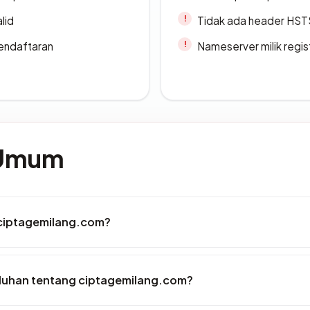
lid
Tidak ada header HST
endaftaran
Nameserver milik regi
 Umum
 ciptagemilang.com?
luhan tentang ciptagemilang.com?