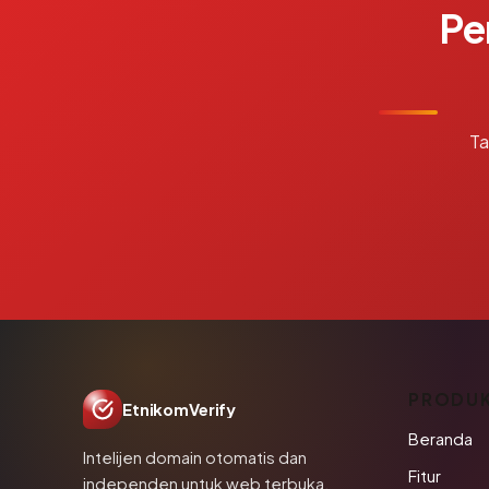
Pe
Ta
PRODU
EtnikomVerify
Beranda
Intelijen domain otomatis dan
Fitur
independen untuk web terbuka.