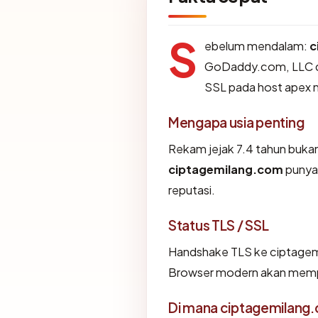
S
ebelum mendalam:
c
GoDaddy.com, LLC dan
SSL pada host apex
Mengapa usia penting
Rekam jejak 7.4 tahun bukan b
ciptagemilang.com
punya 
reputasi.
Status TLS / SSL
Handshake TLS ke ciptage
Browser modern akan memper
Di mana ciptagemilang.