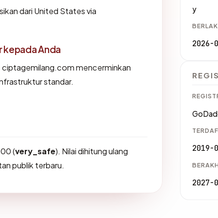
y
kan dari United States via
BERLAK
2026-
or kepada Anda
s ciptagemilang.com mencerminkan
REGI
nfrastruktur standar.
REGIST
GoDad
TERDAF
2019-
00 (
very_safe
). Nilai dihitung ulang
an publik terbaru.
BERAKH
2027-