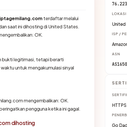
76.22
LOKASI
iptagemilang.com
terdaftar melalui
United
 saat ini dihosting di United States.
ISP / P
 mengembalikan: OK.
Amazon
ASN
ukti legitimasi, tetapi berarti
AS165
waktu untuk mengakumulasi sinyal
SERTI
SERTIFI
milang.com mengembalikan: OK.
HTTPS 
ingatkan pengguna ketika ini gagal.
PENERB
com dihosting
Go Dadd