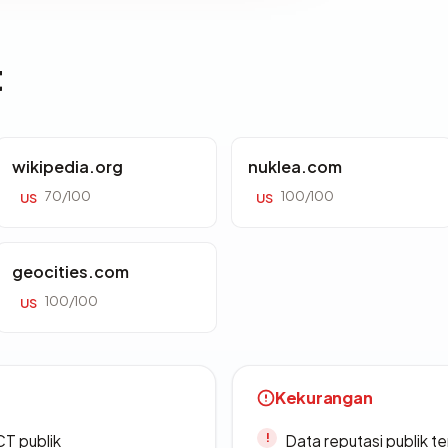
t
wikipedia.org
nuklea.com
70/100
100/100
US
US
geocities.com
100/100
US
Kekurangan
CT publik
Data reputasi publik t