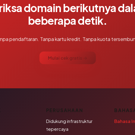
riksa domain berikutnya da
beberapa detik.
npa pendaftaran. Tanpa kartu kredit. Tanpa kuota tersembun
Mulai cek gratis →
K
PERUSAHAAN
BAHAS
Didukung infrastruktur
Bahasa I
tepercaya