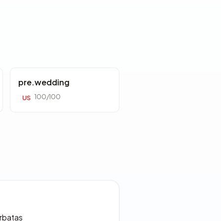
pre.wedding
100/100
US
erbatas