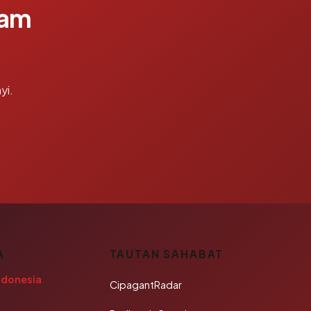
lam
yi.
A
TAUTAN SAHABAT
ndonesia
CipagantRadar