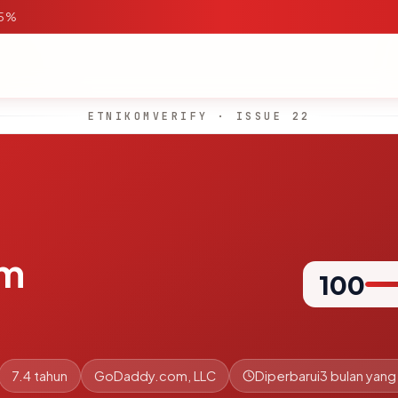
95%
ETNIKOMVERIFY · ISSUE 22
om
100
7.4 tahun
GoDaddy.com, LLC
Diperbarui
3 bulan yang 