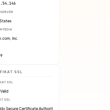
3.54.146
 SERVER
 States
ENYEDIA
.com, Inc.
09
FIKAT SSL
KAT SSL
Valid
IT SSL
y Secure Certificate Authorit