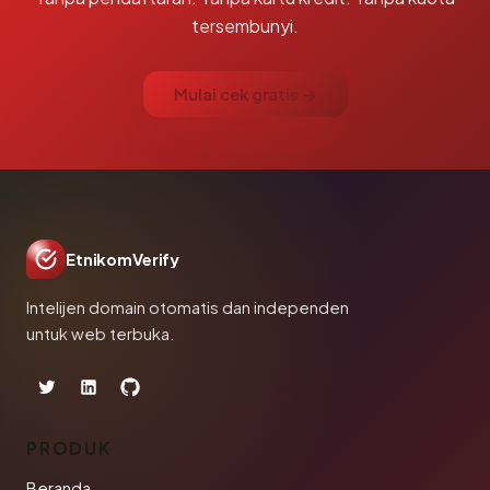
tersembunyi.
Mulai cek gratis →
EtnikomVerify
Intelijen domain otomatis dan independen
untuk web terbuka.
PRODUK
Beranda