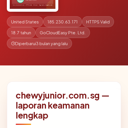
United States
185.230.63.171
HTTPS Valid
18.7 tahun
GoCloudEasy Pte. Ltd.
Diperbarui
3 bulan yang lalu
chewyjunior.com.sg —
laporan keamanan
lengkap