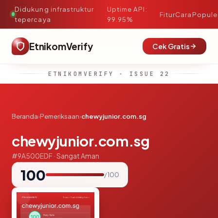
Didukung infrastruktur
Uptime API:
·
Fitur
Cara
Popule
tepercaya
99.95%
EtnikomVerify
Cek Gratis
ETNIKOMVERIFY · ISSUE 22
Beranda
›
Pemeriksaan
›
chewyjunior.com.sg
chewyjunior.com.sg
#9A500EDF · Sangat Aman
100
/ 100