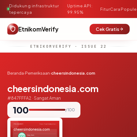
Didukung infrastruktur
Uptime API:
·
Fitur
Cara
Popule
tepercaya
99.95%
EtnikomVerify
Cek Gratis
ETNIKOMVERIFY · ISSUE 22
Beranda
›
Pemeriksaan
›
cheersindonesia.com
cheersindonesia.com
#847FFFA2 · Sangat Aman
100
/ 100