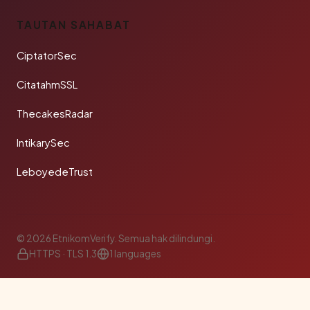
TAUTAN SAHABAT
CiptatorSec
CitatahmSSL
ThecakesRadar
IntikarySec
LeboyedeTrust
© 2026 EtnikomVerify. Semua hak dilindungi.
HTTPS · TLS 1.3
1 languages