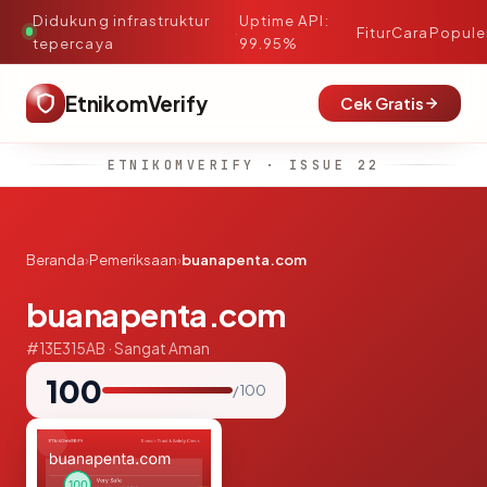
Didukung infrastruktur
Uptime API:
·
Fitur
Cara
Popule
tepercaya
99.95%
EtnikomVerify
Cek Gratis
ETNIKOMVERIFY · ISSUE 22
Beranda
›
Pemeriksaan
›
buanapenta.com
buanapenta.com
#13E315AB · Sangat Aman
100
/ 100