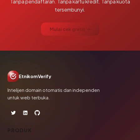
Tanpa pendaftaran. Tanpa kartu kredit. Tanpa kuota
tersembunyi.
Mulai cek gratis →
EtnikomVerify
Intelijen domain otomatis dan independen
untuk web terbuka.
PRODUK