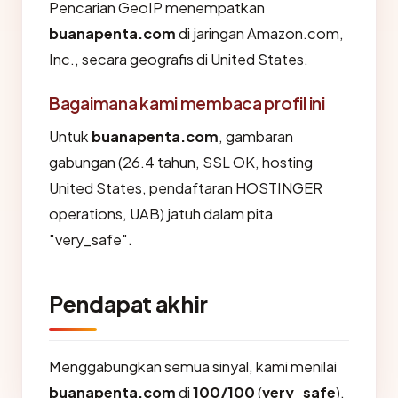
Pencarian GeoIP menempatkan
buanapenta.com
di jaringan Amazon.com,
Inc., secara geografis di United States.
Bagaimana kami membaca profil ini
Untuk
buanapenta.com
, gambaran
gabungan (26.4 tahun, SSL OK, hosting
United States, pendaftaran HOSTINGER
operations, UAB) jatuh dalam pita
"very_safe".
Pendapat akhir
Menggabungkan semua sinyal, kami menilai
buanapenta.com
di
100/100
(
very_safe
).