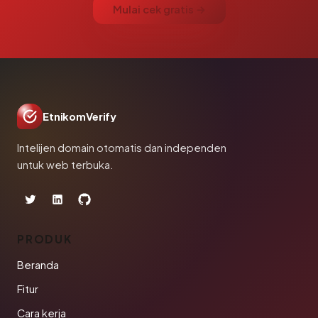
Mulai cek gratis →
EtnikomVerify
Intelijen domain otomatis dan independen
untuk web terbuka.
PRODUK
Beranda
Fitur
Cara kerja