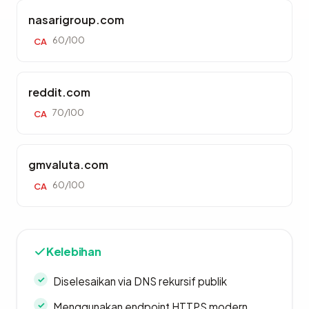
nasarigroup.com
60/100
CA
reddit.com
70/100
CA
gmvaluta.com
60/100
CA
Kelebihan
Diselesaikan via DNS rekursif publik
Menggunakan endpoint HTTPS modern