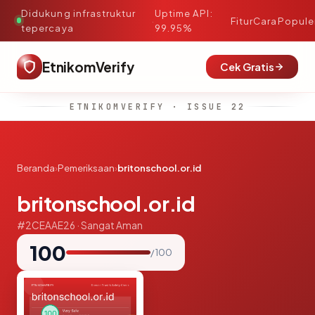
Didukung infrastruktur
Uptime API:
·
Fitur
Cara
Popule
tepercaya
99.95%
EtnikomVerify
Cek Gratis
ETNIKOMVERIFY · ISSUE 22
Beranda
›
Pemeriksaan
›
britonschool.or.id
britonschool.or.id
#2CEAAE26 · Sangat Aman
100
/ 100