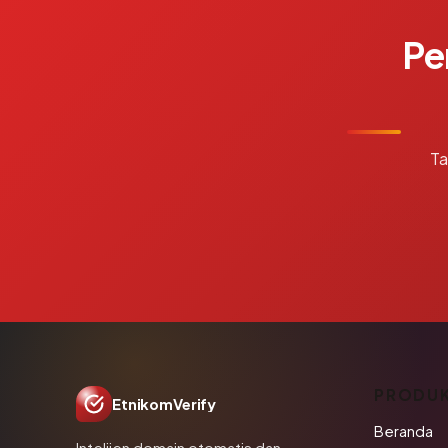
Pe
Ta
PRODU
EtnikomVerify
Beranda