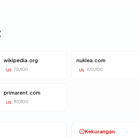
t
wikipedia.org
nuklea.com
70/100
100/100
US
US
primarent.com
90/100
US
Kekurangan