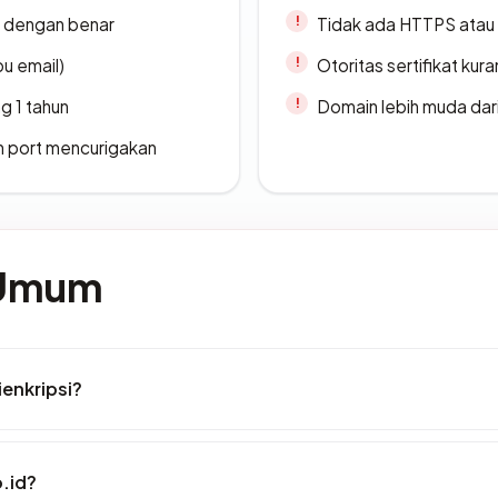
i dengan benar
Tidak ada HTTPS atau s
u email)
Otoritas sertifikat ku
g 1 tahun
Domain lebih muda dari
n port mencurigakan
 Umum
ienkripsi?
o.id?