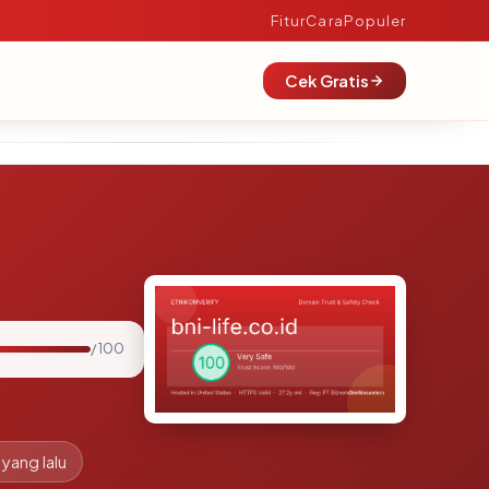
Fitur
Cara
Populer
Cek Gratis
/ 100
 yang lalu