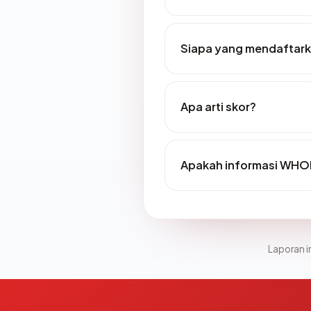
Siapa yang mendaftarka
Apa arti skor?
Apakah informasi WHOI
Laporan in