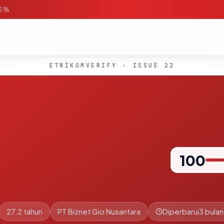
95%
ETNIKOMVERIFY · ISSUE 22
100
27.2 tahun
PT Biznet Gio Nusantara
Diperbarui
3 bulan