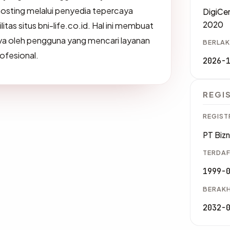
osting melalui penyedia tepercaya
DigiCe
2020
tas situs bni-life.co.id. Hal ini membuat
aya oleh pengguna yang mencari layanan
BERLAK
rofesional.
2026-
REGI
REGIST
PT Bizn
TERDAF
1999-
BERAKH
2032-