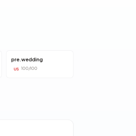
pre.wedding
100/100
US