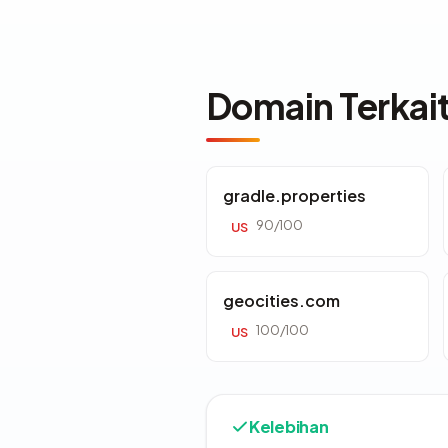
Domain Terkai
gradle.properties
90/100
US
geocities.com
100/100
US
Kelebihan