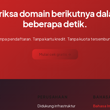
riksa domain berikutnya da
beberapa detik.
npa pendaftaran. Tanpa kartu kredit. Tanpa kuota tersembun
Mulai cek gratis →
K
PERUSAHAAN
BAHAS
Didukung infrastruktur
Bahasa I