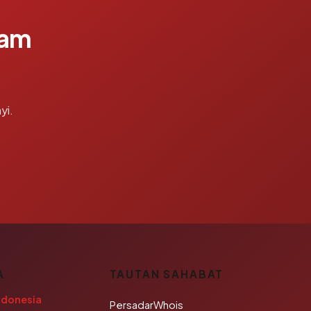
lam
yi.
A
TAUTAN SAHABAT
ndonesia
PersadarWhois