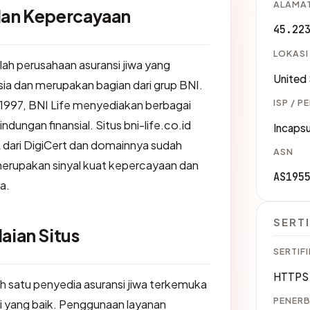
ALAMAT
 dan Kepercayaan
45.22
LOKASI
lah perusahaan asuransi jiwa yang
United
sia dan merupakan bagian dari grup BNI.
ISP / P
n 1997, BNI Life menyediakan berbagai
indungan finansial. Situs bni-life.co.id
Incapsu
 dari DigiCert dan domainnya sudah
ASN
merupakan sinyal kuat kepercayaan dan
AS195
a.
SERTI
aian Situs
SERTIFI
HTTPS 
ah satu penyedia asuransi jiwa terkemuka
PENERB
i yang baik. Penggunaan layanan