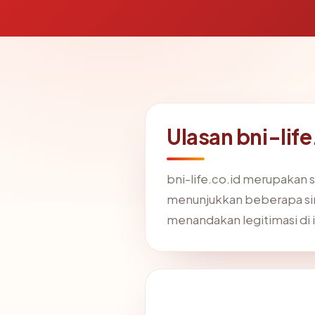
Ulasan bni-life
bni-life.co.id merupakan si
menunjukkan beberapa siny
menandakan legitimasi di 