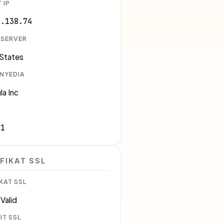
 IP
3.138.74
 SERVER
 States
ENYEDIA
la Inc
51
FIKAT SSL
KAT SSL
Valid
IT SSL