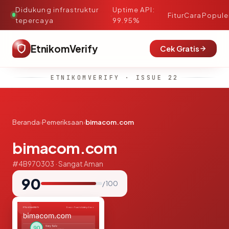
Didukung infrastruktur
Uptime API:
·
Fitur
Cara
Popule
tepercaya
99.95%
EtnikomVerify
Cek Gratis
ETNIKOMVERIFY · ISSUE 22
Beranda
›
Pemeriksaan
›
bimacom.com
bimacom.com
#4B970303 · Sangat Aman
90
/ 100