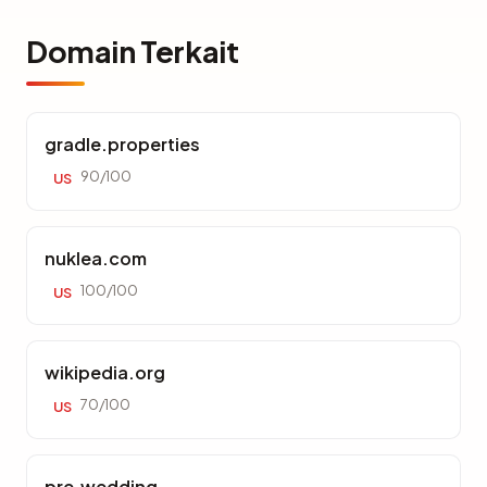
Domain Terkait
gradle.properties
90/100
US
nuklea.com
100/100
US
wikipedia.org
70/100
US
pre.wedding