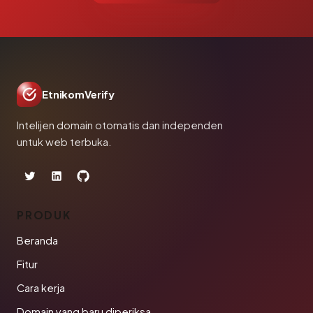
EtnikomVerify
Intelijen domain otomatis dan independen
untuk web terbuka.
PRODUK
Beranda
Fitur
Cara kerja
Domain yang baru diperiksa