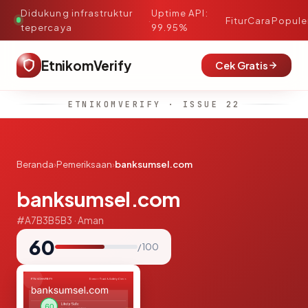
Didukung infrastruktur
Uptime API:
·
Fitur
Cara
Popule
tepercaya
99.95%
EtnikomVerify
Cek Gratis
ETNIKOMVERIFY · ISSUE 22
Beranda
›
Pemeriksaan
›
banksumsel.com
banksumsel.com
#A7B3B5B3 · Aman
60
/ 100