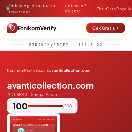
Didukung infrastruktur
Uptime API:
·
Fitur
Cara
Popule
tepercaya
99.95%
EtnikomVerify
Cek Gratis
ETNIKOMVERIFY · ISSUE 22
Beranda
›
Pemeriksaan
›
avanticollection.com
avanticollection.com
#D11BB481 · Sangat Aman
100
/ 100