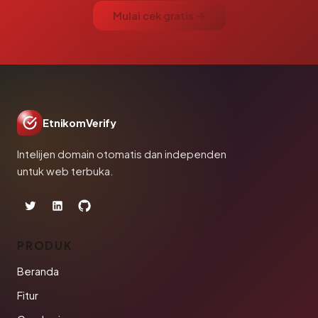
Mulai cek gratis →
EtnikomVerify
Intelijen domain otomatis dan independen
untuk web terbuka.
PRODUK
Beranda
Fitur