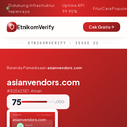
Didukung infrastruktur
Uptime API:
·
Fitur
Cara
Popule
tepercaya
99.95%
EtnikomVerify
Cek Gratis
ETNIKOMVERIFY · ISSUE 22
Beranda
›
Pemeriksaan
›
asianvendors.com
asianvendors.com
#82E625E1 · Aman
75
/ 100