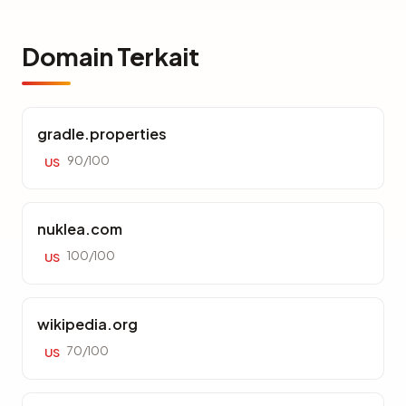
Domain Terkait
gradle.properties
90/100
US
nuklea.com
100/100
US
wikipedia.org
70/100
US