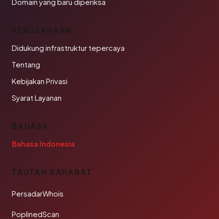
Domain yang baru diperiksa
PERUSAHAAN
Didukung infrastruktur tepercaya
Tentang
Kebijakan Privasi
Syarat Layanan
BAHASA
Bahasa Indonesia
TAUTAN SAHABAT
PersadarWhois
PoplinedScan