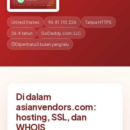
United States
96.81.110.226
Tanpa HTTPS
26.4 tahun
GoDaddy.com, LLC
Diperbarui
3 bulan yang lalu
Di dalam
asianvendors.com:
hosting, SSL, dan
WHOIS