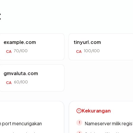
t
example.com
tinyurl.com
70/100
100/100
CA
CA
gmvaluta.com
60/100
CA
Kekurangan
n port mencurigakan
Nameserver milik regi