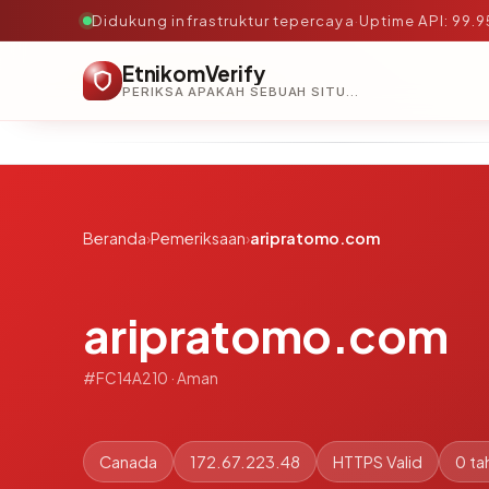
Didukung infrastruktur tepercaya
·
Uptime API: 99.
EtnikomVerify
PERIKSA APAKAH SEBUAH SITUS AMAN, TEPERCAYA, DAN TERVERIFIKASI DALAM HITUNGAN DETIK.
Beranda
›
Pemeriksaan
›
aripratomo.com
aripratomo.com
#FC14A210 · Aman
Canada
172.67.223.48
HTTPS Valid
0 ta