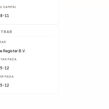
U SAMPAI
08-11
STRAR
RAR
e Register B.V.
TAR PADA
05-12
IR PADA
05-12