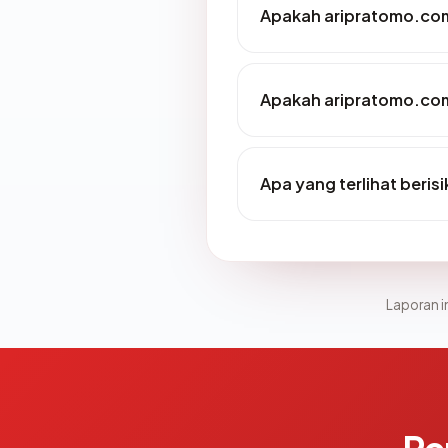
Apakah aripratomo.com
Apakah aripratomo.com 
Apa yang terlihat beri
Laporan in