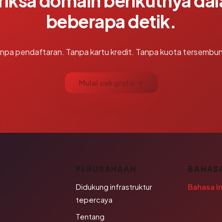
riksa domain berikutnya da
beberapa detik.
npa pendaftaran. Tanpa kartu kredit. Tanpa kuota tersembun
Mulai cek gratis →
K
PERUSAHAAN
BAHAS
Didukung infrastruktur
Bahasa I
tepercaya
Tentang