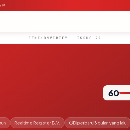
95%
ETNIKOMVERIFY · ISSUE 22
60
hun
Realtime Register B.V.
Diperbarui
3 bulan yang lalu