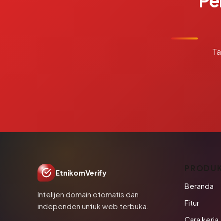
Pe
Ta
PRODU
EtnikomVerify
Beranda
Intelijen domain otomatis dan
Fitur
independen untuk web terbuka.
Cara kerja