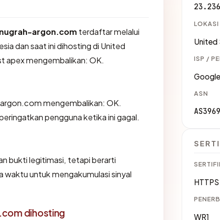
23.23
LOKASI
nugrah-argon.com
terdaftar melalui
United
sia dan saat ini dihosting di United
ISP / P
st apex mengembalikan: OK.
Google
ASN
-argon.com mengembalikan: OK.
AS396
ingatkan pengguna ketika ini gagal.
SERTI
 bukti legitimasi, tetapi berarti
SERTIFI
 waktu untuk mengakumulasi sinyal
HTTPS 
PENERB
.com dihosting
WR1