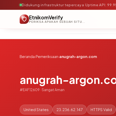
Didukung infrastruktur tepercaya
·
Uptime API: 99.
EtnikomVerify
PERIKSA APAKAH SEBUAH SITUS AMAN, TEPERCAYA, DAN TERVERIFIKASI DALAM HITUNGAN DETIK.
Beranda
›
Pemeriksaan
›
anugrah-argon.com
anugrah-argon.c
#EAF12609 · Sangat Aman
United States
23.236.62.147
HTTPS Valid