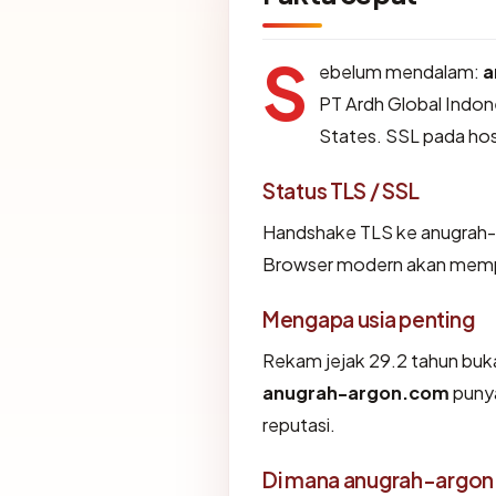
S
ebelum mendalam:
a
PT Ardh Global Indone
States. SSL pada ho
Status TLS / SSL
Handshake TLS ke anugrah
Browser modern akan memper
Mengapa usia penting
Rekam jejak 29.2 tahun bukan
anugrah-argon.com
punya
reputasi.
Di mana anugrah-argon