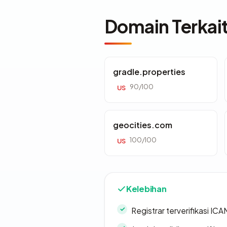
Domain Terkai
gradle.properties
90/100
US
geocities.com
100/100
US
Kelebihan
Registrar terverifikasi IC