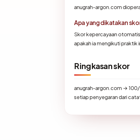
anugrah-argon.com dioperas
Apa yang dikatakan sk
Skor kepercayaan otomati
apakah ia mengikuti praktik i
Ringkasan skor
anugrah-argon.com → 100/
setiap penyegaran dari catat