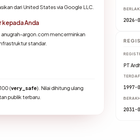
ikan dari United States via Google LLC.
BERLAK
2026-
or kepada Anda
s anugrah-argon.com mencerminkan
REGI
nfrastruktur standar.
REGIST
PT Ardh
TERDAF
1997-
100 (
very_safe
). Nilai dihitung ulang
an publik terbaru.
BERAKH
2031-