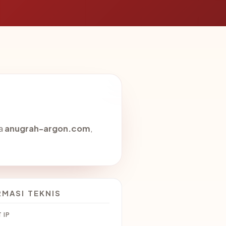
da
anugrah-argon.com
,
RMASI TEKNIS
 IP