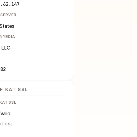
6.62.147
 SERVER
 States
ENYEDIA
 LLC
982
FIKAT SSL
KAT SSL
Valid
IT SSL