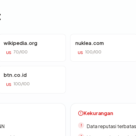
t
wikipedia.org
nuklea.com
70/100
100/100
US
US
btn.co.id
100/100
US
Kekurangan
ANN
Data reputasi terbata