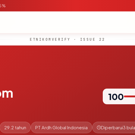
95%
ETNIKOMVERIFY · ISSUE 22
om
100
29.2 tahun
PT Ardh Global Indonesia
Diperbarui
3 bula