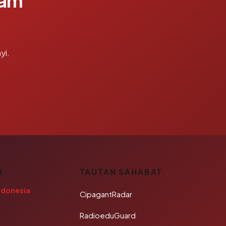
lam
yi.
A
TAUTAN SAHABAT
ndonesia
CipagantRadar
RadioeduGuard