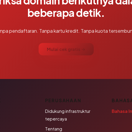
riksa domain berikutnya da
beberapa detik.
npa pendaftaran. Tanpa kartu kredit. Tanpa kuota tersembun
Mulai cek gratis →
K
PERUSAHAAN
BAHAS
Didukung infrastruktur
Bahasa I
tepercaya
Tentang