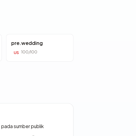
pre.wedding
100/100
US
s pada sumber publik