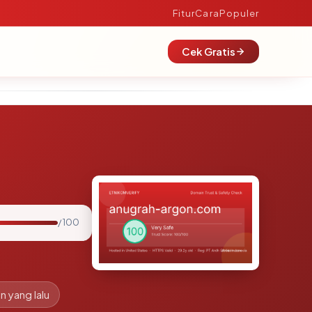
Fitur
Cara
Populer
Cek Gratis
/ 100
n yang lalu