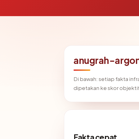
anugrah-argon
Di bawah: setiap fakta in
dipetakan ke skor objekti
Fakta cepat