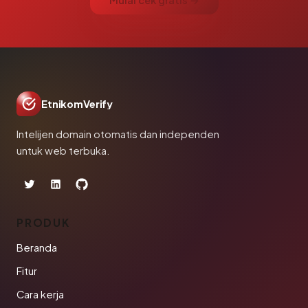
Mulai cek gratis →
EtnikomVerify
Intelijen domain otomatis dan independen
untuk web terbuka.
PRODUK
Beranda
Fitur
Cara kerja