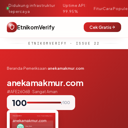
Didukung infrastruktur
Uptime API:
·
Fitur
Cara
Popule
tepercaya
99.95%
EtnikomVerify
Cek Gratis
ETNIKOMVERIFY · ISSUE 22
Beranda
›
Pemeriksaan
›
anekamakmur.com
anekamakmur.com
#AFE2606B · Sangat Aman
100
/ 100