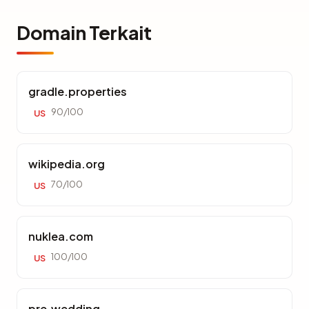
Domain Terkait
gradle.properties
90/100
US
wikipedia.org
70/100
US
nuklea.com
100/100
US
pre.wedding