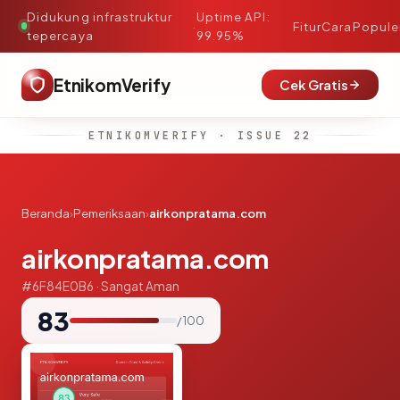
Didukung infrastruktur
Uptime API:
·
Fitur
Cara
Popule
tepercaya
99.95%
EtnikomVerify
Cek Gratis
ETNIKOMVERIFY · ISSUE 22
Beranda
›
Pemeriksaan
›
airkonpratama.com
airkonpratama.com
#6F84E0B6 · Sangat Aman
83
/ 100