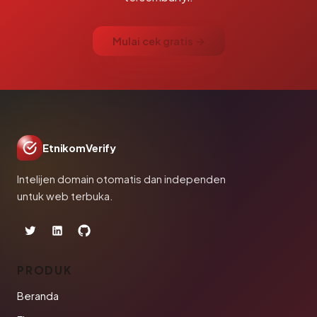
Mulai cek gratis →
EtnikomVerify
Intelijen domain otomatis dan independen
untuk web terbuka.
PRODUK
Beranda