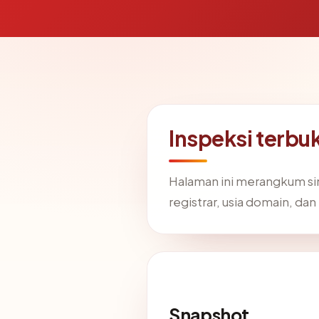
Inspeksi terbu
Halaman ini merangkum si
registrar, usia domain, dan
Snapshot