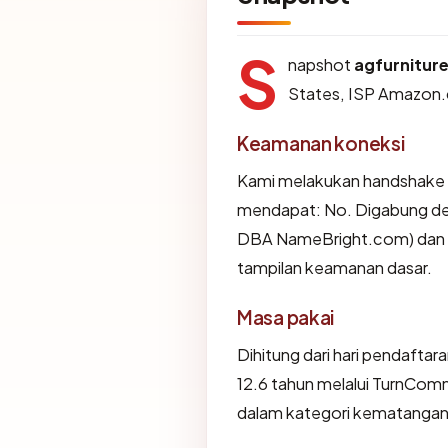
S
napshot
agfurnitur
States, ISP Amazon.
Keamanan koneksi
Kami melakukan handshake 
mendapat: No. Digabung de
DBA NameBright.com) dan ne
tampilan keamanan dasar.
Masa pakai
Dihitung dari hari pendaftar
12.6 tahun melalui TurnCo
dalam kategori kematangan