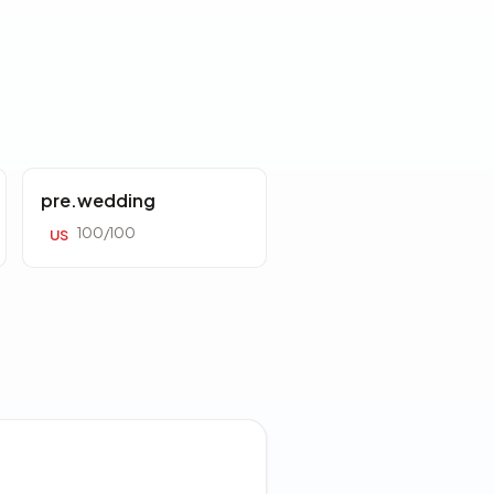
pre.wedding
100/100
US