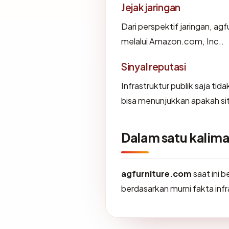
Jejak jaringan
Dari perspektif jaringan, ag
melalui Amazon.com, Inc..
Sinyal reputasi
Infrastruktur publik saja ti
bisa menunjukkan apakah sit
Dalam satu kalima
agfurniture.com
saat ini 
berdasarkan murni fakta infr