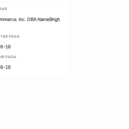
RAR
mmerce, Inc. DBA NameBrigh
TAR PADA
10-10
IR PADA
10-10