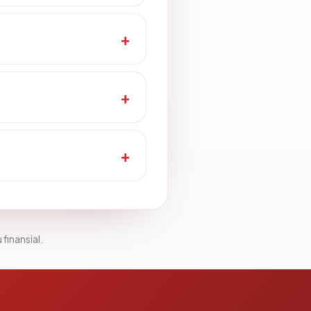
 finansial.