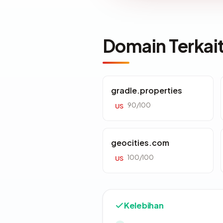
Domain Terkai
gradle.properties
90/100
US
geocities.com
100/100
US
Kelebihan