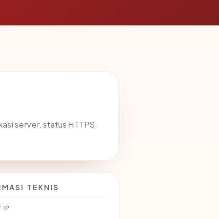
okasi server, status HTTPS,
RMASI TEKNIS
 IP