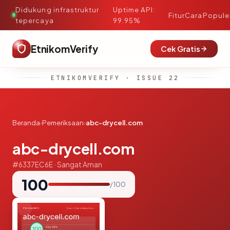
Didukung infrastruktur
Uptime API:
·
Fitur
Cara
Popule
tepercaya
99.95%
EtnikomVerify
Cek Gratis
ETNIKOMVERIFY · ISSUE 22
Beranda
›
Pemeriksaan
›
abc-drycell.com
abc-drycell.com
#6337EC6E · Sangat Aman
100
/ 100