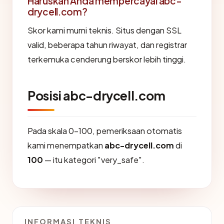
Haruskah Anda mempercayai abc-
drycell.com?
Skor kami murni teknis. Situs dengan SSL
valid, beberapa tahun riwayat, dan registrar
terkemuka cenderung berskor lebih tinggi.
Posisi abc-drycell.com
Pada skala 0-100, pemeriksaan otomatis
kami menempatkan
abc-drycell.com
di
100
— itu kategori "very_safe".
INFORMASI TEKNIS