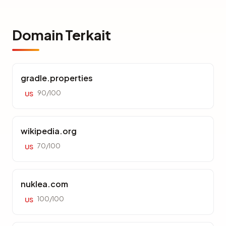
Domain Terkait
gradle.properties
90/100
US
wikipedia.org
70/100
US
nuklea.com
100/100
US