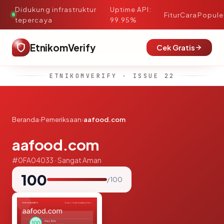
Didukung infrastruktur
Uptime API:
·
Fitur
Cara
Popule
tepercaya
99.95%
EtnikomVerify
Cek Gratis
ETNIKOMVERIFY · ISSUE 22
Beranda
›
Pemeriksaan
›
aafood.com
aafood.com
#0FA04033 · Sangat Aman
100
/ 100