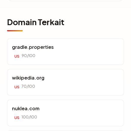
Domain Terkait
gradle.properties
90/100
US
wikipedia.org
70/100
US
nuklea.com
100/100
US