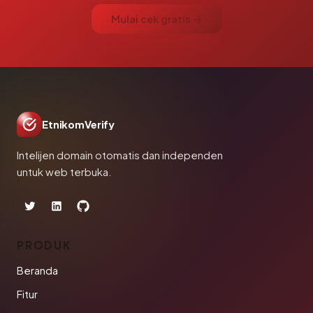
Mulai cek gratis →
EtnikomVerify
Intelijen domain otomatis dan independen
untuk web terbuka.
PRODUK
Beranda
Fitur