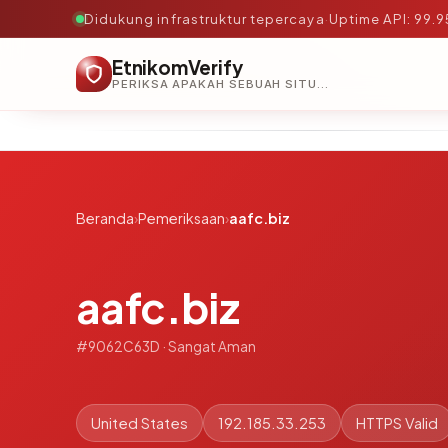
Didukung infrastruktur tepercaya
·
Uptime API: 99.
EtnikomVerify
PERIKSA APAKAH SEBUAH SITUS AMAN, TEPERCAYA, DAN TERVERIFIKASI DALAM HITUNGAN DETIK.
Beranda
›
Pemeriksaan
›
aafc.biz
aafc.biz
#9062C63D · Sangat Aman
United States
192.185.33.253
HTTPS Valid