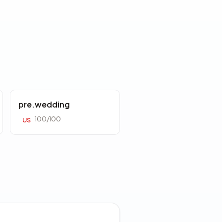
pre.wedding
100/100
US