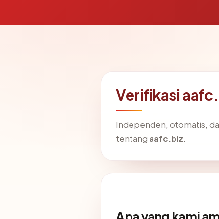
Verifikasi aafc
Independen, otomatis, dan 
tentang
aafc.biz
.
Apa yang kami am