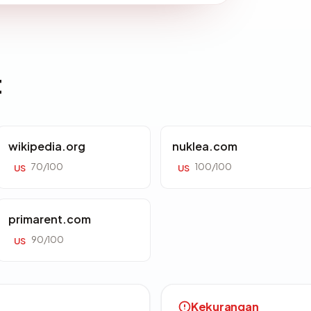
t
wikipedia.org
nuklea.com
70/100
100/100
US
US
primarent.com
90/100
US
Kekurangan