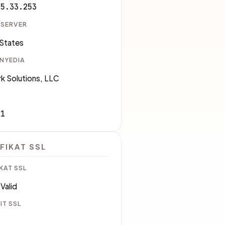
85.33.253
 SERVER
 States
ENYEDIA
k Solutions, LLC
71
FIKAT SSL
KAT SSL
Valid
IT SSL