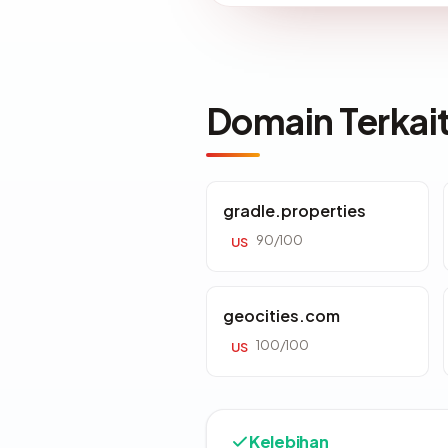
Domain Terkai
gradle.properties
90/100
US
geocities.com
100/100
US
Kelebihan