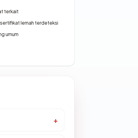
t terkait
ertifikat lemah terdeteksi
rang umum