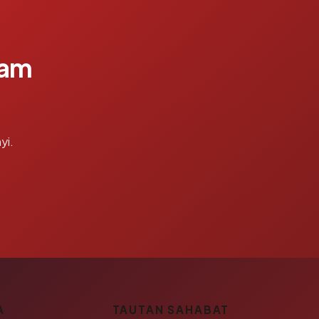
lam
yi.
A
TAUTAN SAHABAT