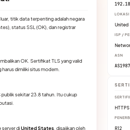
192.1
LOKASI
 luar, titik data terpenting adalah negara
United
tes), status SSL (OK), dan registrar
ISP / P
Networ
ASN
likan OK. Sertifikat TLS yang valid
AS198
harus dimiliki situs modern.
SERTI
S publik sekitar 23.8 tahun. Itu cukup
SERTIFI
putasi.
HTTPS 
PENERB
 server di
United States
, disajikan oleh
R12