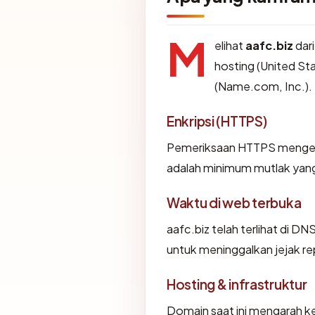
M
elihat
aafc.biz
dari
hosting (United Sta
(Name.com, Inc.).
Enkripsi (HTTPS)
Pemeriksaan HTTPS mengemba
adalah minimum mutlak yang 
Waktu di web terbuka
aafc.biz telah terlihat di DN
untuk meninggalkan jejak re
Hosting & infrastruktur
Domain saat ini mengarah ke