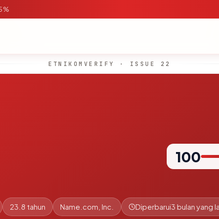
95%
ETNIKOMVERIFY · ISSUE 22
100
23.8 tahun
Name.com, Inc.
Diperbarui
3 bulan yang la