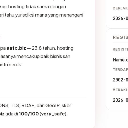
kasi hosting tidak sama dengan
BERLAK
i tahu yurisdiksi mana yang menangani
2026-
g
REGI
upa
aafc.biz
— 23.8 tahun, hosting
REGIST
biasanya mencakup baik bisnis sah
Name.c
nti merek.
TERDAF
2002-
BERAKH
2026-
DNS, TLS, RDAP, dan GeoIP, skor
iz
ada di
100/100
(
very_safe
).