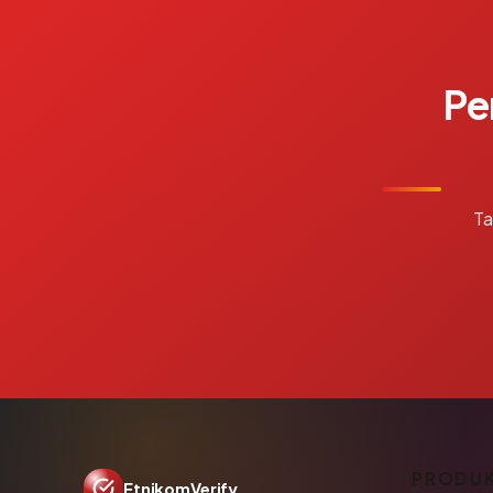
Pe
Ta
PRODU
EtnikomVerify