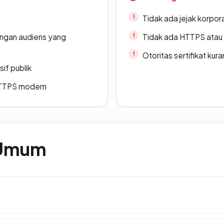
Tidak ada jejak korpora
engan audiens yang
Tidak ada HTTPS atau s
Otoritas sertifikat ku
if publik
TTPS modern
 Umum