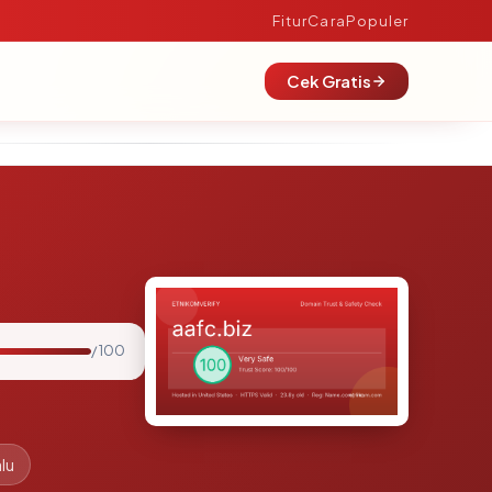
Fitur
Cara
Populer
Cek Gratis
/ 100
lu