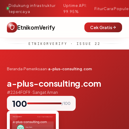
Didukung infrastruktur
Uptime API:
·
Fitur
Cara
Popule
tepercaya
99.95%
EtnikomVerify
Cek Gratis
ETNIKOMVERIFY · ISSUE 22
Beranda
›
Pemeriksaan
›
a-plus-consulting.com
a-plus-consulting.com
#2264F0F9 · Sangat Aman
100
/ 100