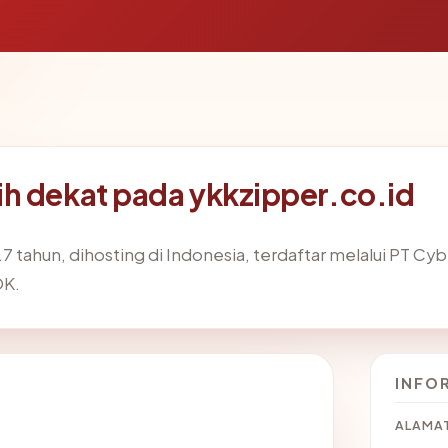
h dekat pada ykkzipper.co.id
.7 tahun, dihosting di Indonesia, terdaftar melalui PT Cy
OK.
INFO
ALAMAT