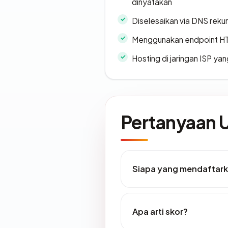
dinyatakan
Diselesaikan via DNS rekurs
Menggunakan endpoint H
Hosting di jaringan ISP y
Pertanyaan
Siapa yang mendaftark
Apa arti skor?