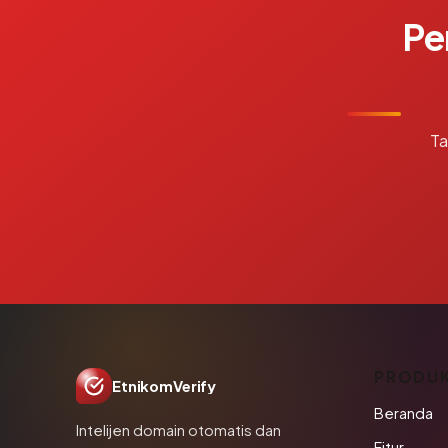
Pe
Ta
PRODU
EtnikomVerify
Beranda
Intelijen domain otomatis dan
Fitur