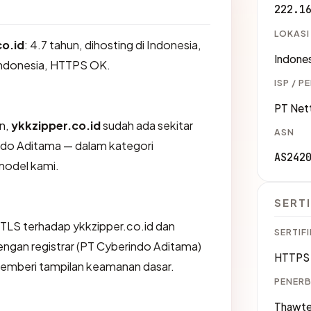
222.1
LOKASI
co.id
: 4.7 tahun, dihosting di Indonesia,
Indones
ndonesia, HTTPS OK.
ISP / P
PT Net
an,
ykkzipper.co.id
sudah ada sekitar
ASN
indo Aditama — dalam kategori
AS242
model kami.
SERTI
TLS terhadap ykkzipper.co.id dan
SERTIFI
gan registrar (PT Cyberindo Aditama)
HTTPS 
 memberi tampilan keamanan dasar.
PENERB
Thawte