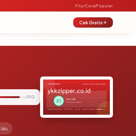
Fitur
Cara
Populer
Cek Gratis
/ 100
lalu