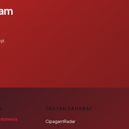
lam
yi.
A
TAUTAN SAHABAT
ndonesia
CipagantRadar