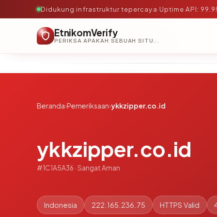
Didukung infrastruktur tepercaya
·
Uptime API: 99.
EtnikomVerify
PERIKSA APAKAH SEBUAH SITUS AMAN, TEPERCAYA, DAN TERVERIFIKASI DALAM HITUNGAN DETIK.
Beranda
›
Pemeriksaan
›
ykkzipper.co.id
ykkzipper.co.id
#1C1A5A36 · Sangat Aman
Indonesia
222.165.236.75
HTTPS Valid