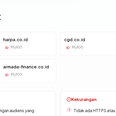
t
harpa.co.id
cgd.co.id
95/100
95/100
ID
ID
armada-finance.co.id
95/100
ID
Kekurangan
engan audiens yang
Tidak ada HTTPS atau s