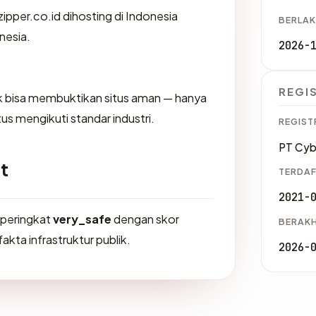
zipper.co.id dihosting di Indonesia
BERLAK
nesia.
2026-
REGI
dak bisa membuktikan situs aman — hanya
us mengikuti standar industri.
REGIST
PT Cyb
t
TERDAF
2021-
erperingkat
very_safe
dengan skor
BERAKH
akta infrastruktur publik.
2026-