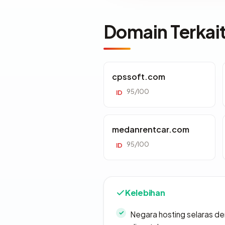
Domain Terkai
cpssoft.com
95/100
ID
medanrentcar.com
95/100
ID
Kelebihan
Negara hosting selaras d