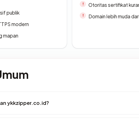
Otoritas sertifikat ku
if publik
Domain lebih muda dari
TTPS modern
ang mapan
 Umum
an ykkzipper.co.id?