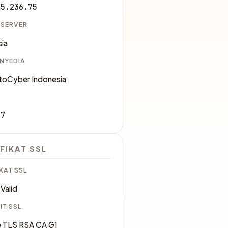
65.236.75
 SERVER
ia
ENYEDIA
toCyber Indonesia
07
FIKAT SSL
KAT SSL
Valid
IT SSL
 TLS RSA CA G1