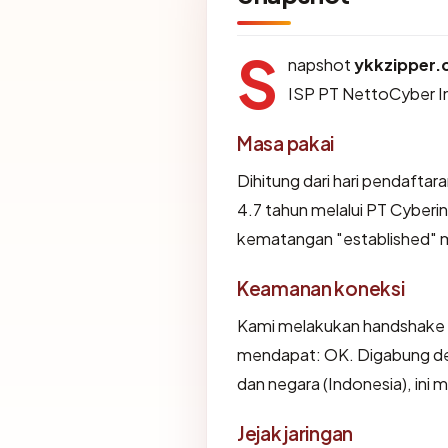
S
napshot
ykkzipper.
ISP PT NettoCyber I
Masa pakai
Dihitung dari hari pendaftar
4.7 tahun melalui PT Cyber
kematangan "established" 
Keamanan koneksi
Kami melakukan handshake 
mendapat: OK. Digabung den
dan negara (Indonesia), ini
Jejak jaringan