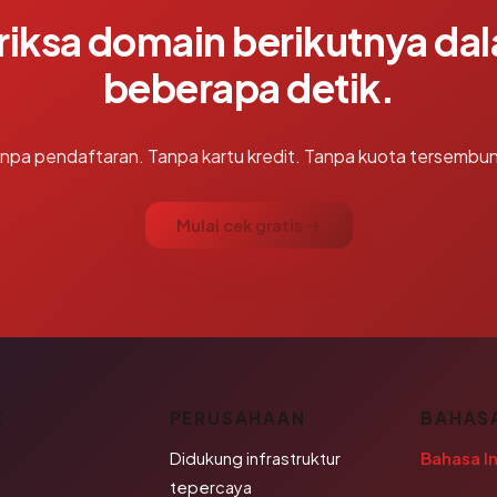
riksa domain berikutnya da
beberapa detik.
npa pendaftaran. Tanpa kartu kredit. Tanpa kuota tersembun
Mulai cek gratis →
K
PERUSAHAAN
BAHAS
Didukung infrastruktur
Bahasa I
tepercaya