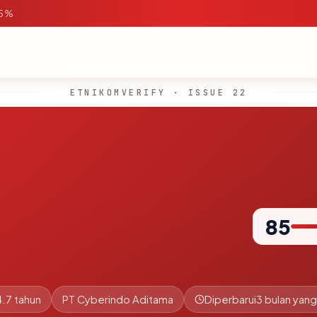
95%
ETNIKOMVERIFY · ISSUE 22
85
4.7 tahun
PT Cyberindo Aditama
Diperbarui
3 bulan yang 