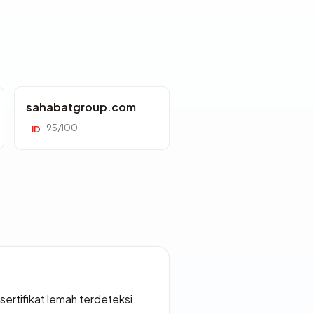
sahabatgroup.com
95/100
ID
ertifikat lemah terdeteksi