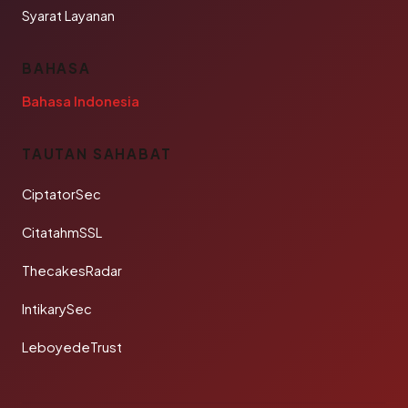
Syarat Layanan
BAHASA
Bahasa Indonesia
TAUTAN SAHABAT
CiptatorSec
CitatahmSSL
ThecakesRadar
IntikarySec
LeboyedeTrust