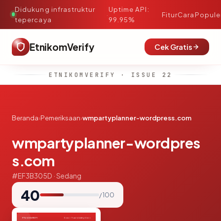
Didukung infrastruktur
Uptime API:
·
Fitur
Cara
Popule
tepercaya
99.95%
EtnikomVerify
Cek Gratis
ETNIKOMVERIFY · ISSUE 22
Beranda
›
Pemeriksaan
›
wmpartyplanner-wordpress.com
wmpartyplanner-wordpres
s.com
#EF3B305D · Sedang
40
/ 100