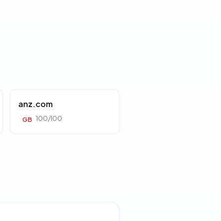
anz.com
100/100
GB