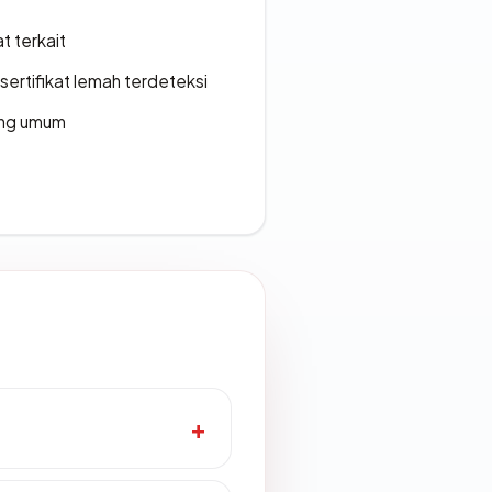
t terkait
ertifikat lemah terdeteksi
rang umum