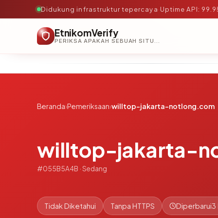
Didukung infrastruktur tepercaya
·
Uptime API: 99.
EtnikomVerify
PERIKSA APAKAH SEBUAH SITUS AMAN, TEPERCAYA, DAN TERVERIFIKASI DALAM HITUNGAN DETIK.
Beranda
›
Pemeriksaan
›
willtop-jakarta-notlong.com
willtop-jakarta-
#055B5A4B · Sedang
Tidak Diketahui
Tanpa HTTPS
Diperbarui
3