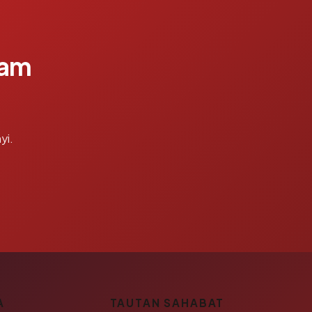
lam
yi.
A
TAUTAN SAHABAT