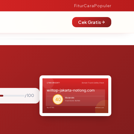
Fitur
Cara
Populer
Cek Gratis
/ 100