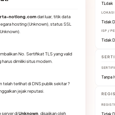
Tidak
LOKASI
arta-notlong.com
dari luar, titik data
Tidak D
negara hosting (Unknown), status SSL
ISP / P
 (Unknown).
Tidak D
likan No. Sertifikat TLS yang valid
SERTI
harus dimiliki situs modern.
SERTIFI
Tanpa 
telah terlihat di DNS publik sekitar ?
ggalkan jejak reputasi.
REGI
REGIST
 server di
Unknown
, disajikan oleh
Tidak D