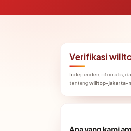
Verifikasi wil
Independen, otomatis, dan 
tentang
willtop-jakarta
Apa yang kami am