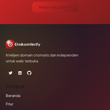
Mulai cek gratis →
EtnikomVerify
Intelijen domain otomatis dan independen
untuk web terbuka.
PRODUK
Beranda
Fitur