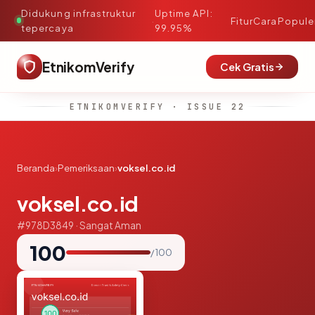
Didukung infrastruktur
Uptime API:
·
Fitur
Cara
Popule
tepercaya
99.95%
EtnikomVerify
Cek Gratis
ETNIKOMVERIFY · ISSUE 22
Beranda
›
Pemeriksaan
›
voksel.co.id
voksel.co.id
#978D3849 · Sangat Aman
100
/ 100