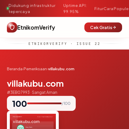
Didukung infrastruktur
Uptime API:
·
Fitur
Cara
Popule
tepercaya
99.95%
EtnikomVerify
Cek Gratis
ETNIKOMVERIFY · ISSUE 22
Beranda
›
Pemeriksaan
›
villakubu.com
villakubu.com
#3EB07993 · Sangat Aman
100
/ 100