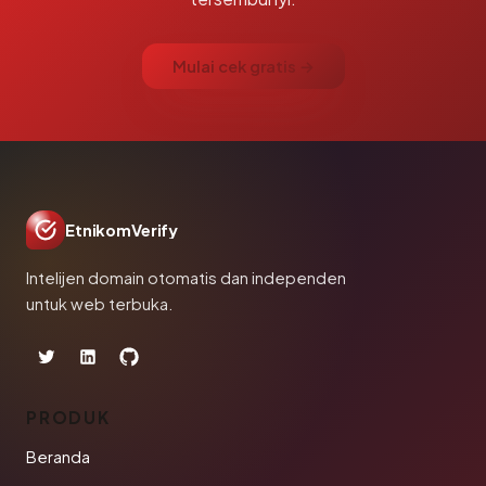
Mulai cek gratis →
EtnikomVerify
Intelijen domain otomatis dan independen
untuk web terbuka.
PRODUK
Beranda