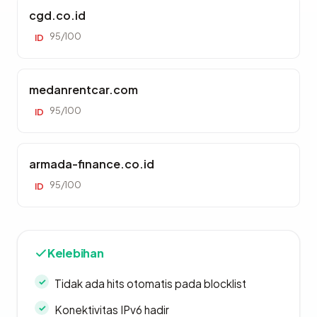
cgd.co.id
95/100
ID
medanrentcar.com
95/100
ID
armada-finance.co.id
95/100
ID
Kelebihan
Tidak ada hits otomatis pada blocklist
Konektivitas IPv6 hadir