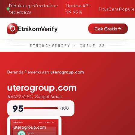
Didukung infrastruktur
Uptime API:
·
Fitur
Cara
Popule
tepercaya
99.95%
EtnikomVerify
Cek Gratis
ETNIKOMVERIFY · ISSUE 22
Beranda
›
Pemeriksaan
›
uterogroup.com
uterogroup.com
#6A22525C · Sangat Aman
95
/ 100