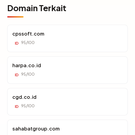
Domain Terkait
cpssoft.com
95/100
ID
harpa.co.id
95/100
ID
cgd.co.id
95/100
ID
sahabatgroup.com