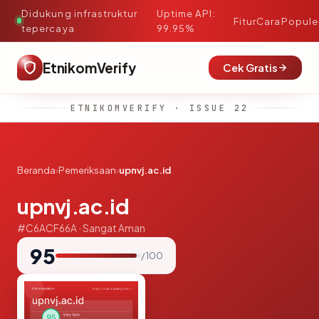
Didukung infrastruktur
Uptime API:
·
Fitur
Cara
Popule
tepercaya
99.95%
EtnikomVerify
Cek Gratis
ETNIKOMVERIFY · ISSUE 22
Beranda
›
Pemeriksaan
›
upnvj.ac.id
upnvj.ac.id
#C6ACF66A · Sangat Aman
95
/ 100