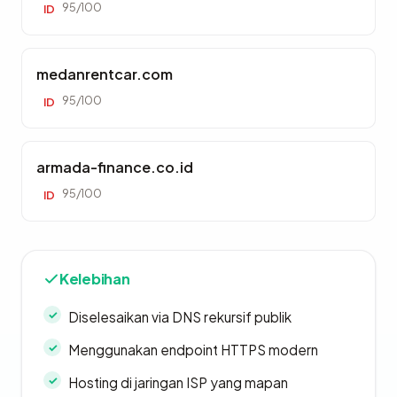
95/100
ID
medanrentcar.com
95/100
ID
armada-finance.co.id
95/100
ID
Kelebihan
Diselesaikan via DNS rekursif publik
Menggunakan endpoint HTTPS modern
Hosting di jaringan ISP yang mapan