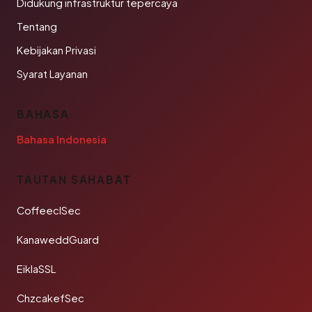
Didukung infrastruktur tepercaya
Tentang
Kebijakan Privasi
Syarat Layanan
BAHASA
Bahasa Indonesia
TAUTAN SAHABAT
CoffeeclSec
KanaweddGuard
EiklaSSL
ChzcakefSec