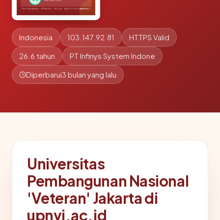
Indonesia
103.147.92.81
HTTPS Valid
26.6 tahun
PT Infinys System Indone
Diperbarui
3 bulan yang lalu
Universitas
Pembangunan Nasional
'Veteran' Jakarta di
upnvj.ac.id