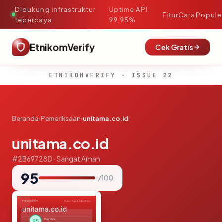
Didukung infrastruktur
Uptime API:
·
Fitur
Cara
Popule
tepercaya
99.95%
EtnikomVerify
Cek Gratis
ETNIKOMVERIFY · ISSUE 22
Beranda
›
Pemeriksaan
›
unitama.co.id
unitama.co.id
#2B69728D · Sangat Aman
95
/ 100