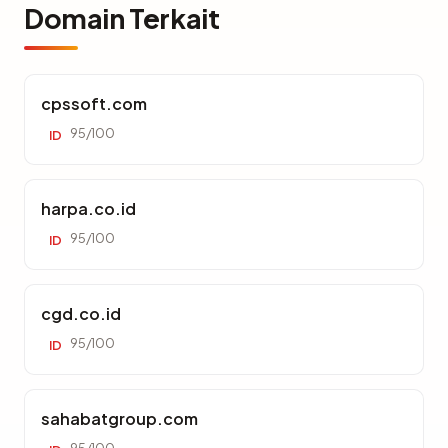
Domain Terkait
cpssoft.com
95/100
ID
harpa.co.id
95/100
ID
cgd.co.id
95/100
ID
sahabatgroup.com