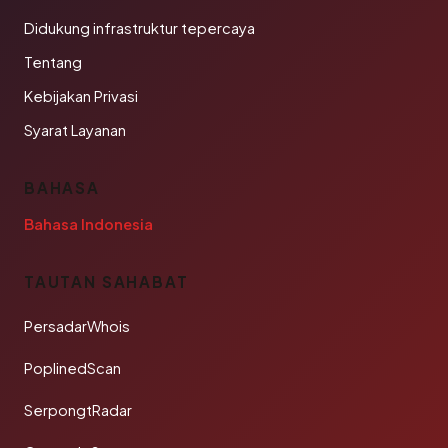
Didukung infrastruktur tepercaya
Tentang
Kebijakan Privasi
Syarat Layanan
BAHASA
Bahasa Indonesia
TAUTAN SAHABAT
PersadarWhois
PoplinedScan
SerpongtRadar