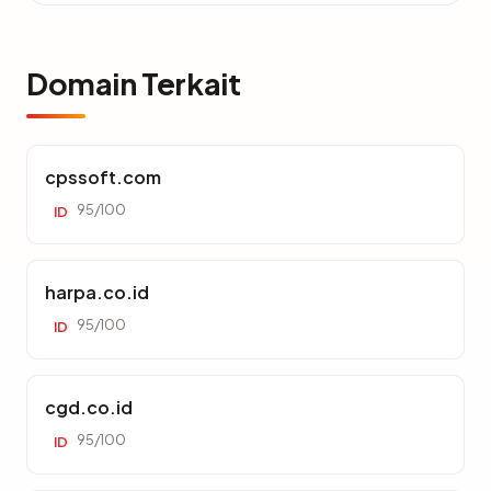
Domain Terkait
cpssoft.com
95/100
ID
harpa.co.id
95/100
ID
cgd.co.id
95/100
ID