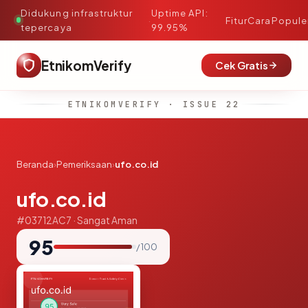
Didukung infrastruktur
Uptime API:
·
Fitur
Cara
Popule
tepercaya
99.95%
EtnikomVerify
Cek Gratis
ETNIKOMVERIFY · ISSUE 22
Beranda
›
Pemeriksaan
›
ufo.co.id
ufo.co.id
#03712AC7 · Sangat Aman
95
/ 100