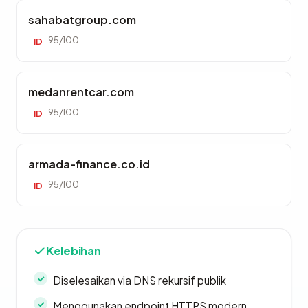
sahabatgroup.com
95/100
ID
medanrentcar.com
95/100
ID
armada-finance.co.id
95/100
ID
Kelebihan
Diselesaikan via DNS rekursif publik
Menggunakan endpoint HTTPS modern