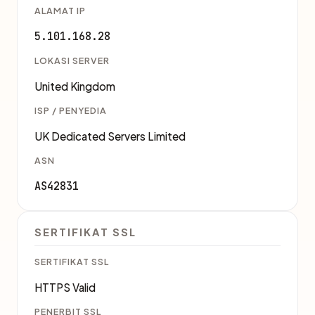
ALAMAT IP
5.101.168.28
LOKASI SERVER
United Kingdom
ISP / PENYEDIA
UK Dedicated Servers Limited
ASN
AS42831
SERTIFIKAT SSL
SERTIFIKAT SSL
HTTPS Valid
PENERBIT SSL