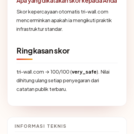
Apa yang dikatakan skor kepada Anda
Skor kepercayaan otomatis tri-wall.com
mencerminkan apakah ia mengikuti praktik
infrastruktur standar.
Ringkasan skor
tri-wall.com → 100/100 (
very_safe
). Nilai
dihitung ulang setiap penyegaran dari
catatan publik terbaru.
INFORMASI TEKNIS