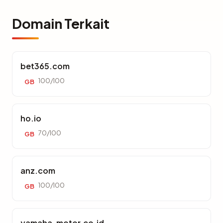
Domain Terkait
bet365.com
100/100
GB
ho.io
70/100
GB
anz.com
100/100
GB
yamaha-motor.co.id