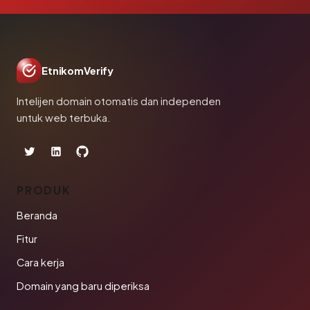
EtnikomVerify
Intelijen domain otomatis dan independen
untuk web terbuka.
PRODUK
Beranda
Fitur
Cara kerja
Domain yang baru diperiksa