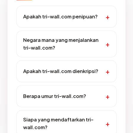
Apakah tri-wall.com penipuan?
Negara mana yang menjalankan
tri-wall.com?
Apakah tri-wall.com dienkripsi?
Berapa umur tri-wall.com?
Siapa yang mendaftarkan tri-
wall.com?