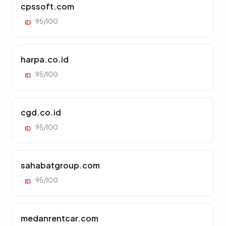
cpssoft.com
95/100
ID
harpa.co.id
95/100
ID
cgd.co.id
95/100
ID
sahabatgroup.com
95/100
ID
medanrentcar.com