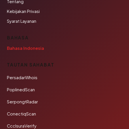
Tentang
Kebijakan Privasi
Syarat Layanan
BAHASA
Bahasa Indonesia
TAUTAN SAHABAT
PersadarWhois
PoplinedScan
SerpongtRadar
ConectiqScan
CcclsuraVerify