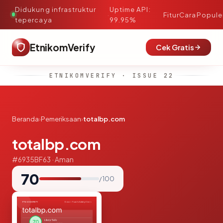
Didukung infrastruktur
Uptime API:
·
Fitur
Cara
Popule
tepercaya
99.95%
EtnikomVerify
Cek Gratis
ETNIKOMVERIFY · ISSUE 22
Beranda
›
Pemeriksaan
›
totalbp.com
totalbp.com
#6935BF63 · Aman
70
/ 100