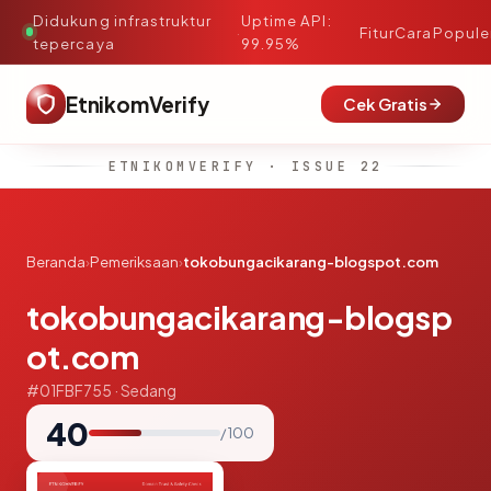
Didukung infrastruktur
Uptime API:
·
Fitur
Cara
Popule
tepercaya
99.95%
EtnikomVerify
Cek Gratis
ETNIKOMVERIFY · ISSUE 22
Beranda
›
Pemeriksaan
›
tokobungacikarang-blogspot.com
tokobungacikarang-blogsp
ot.com
#01FBF755 · Sedang
40
/ 100