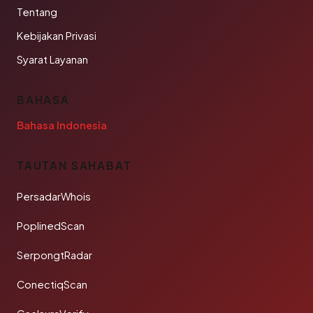
Tentang
Kebijakan Privasi
Syarat Layanan
BAHASA
Bahasa Indonesia
TAUTAN SAHABAT
PersadarWhois
PoplinedScan
SerpongtRadar
ConectiqScan